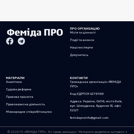
ПРО ОРГАНІЗАЦІЮ
Місія та цінності
Події та анонси
Наші експерти
Долучитись
МАТЕРІАЛИ
КОНТАКТИ
Аналітика
Громадська організація «ФЕМІДА
ПРО»
Судова реформа
Код ЄДРПОУ 45791169
Правова просвіта
Адреса: Україна, 04116, місто Київ,
Правозахисна діяльність
вул. Шолуденка, будинок 1Б, офіс
320/1
Міжнародне співробітництво
femidaproinfo@gmail.com
© 2026 ГО «ФЕМІДА ПРО». Усі права захищені. Матеріали дозволено цитувати з