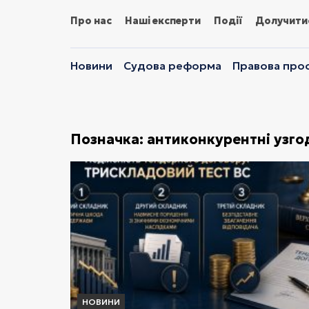
Про нас
Наші експерти
Події
Долучити
Новини
Судова реформа
Правова прос
Позначка:
антиконкурентні узгод
НОВИНИ