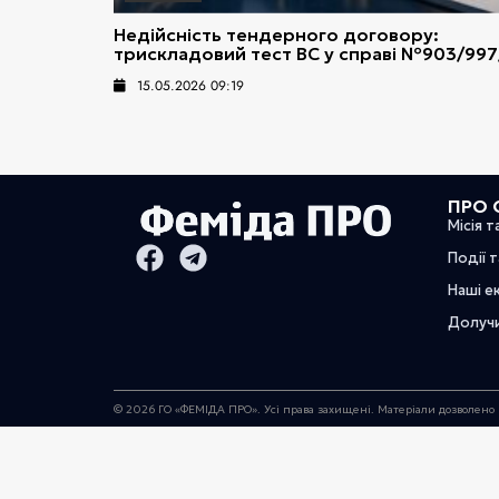
Недійсність тендерного договору:
трискладовий тест ВС у справі №903/997
15.05.2026 09:19
ПРО 
Місія т
Події 
Наші е
Долуч
© 2026 ГО «ФЕМІДА ПРО». Усі права захищені. Матеріали дозволено 