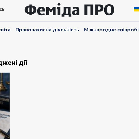
сь
віта
Правозахисна діяльність
Міжнародне співроб
жені дії