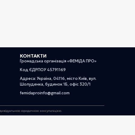
КОНТАКТИ
Громадська організація «ФЕМІДА ПРО»
Код ЄДРПОУ 45791169
Адреса: Україна, 04116, місто Київ, вул.
Шолуденка, будинок 1Б, офіс 320/1
femidaproinfo@gmail.com
індивідуальною юридичною консультацією.