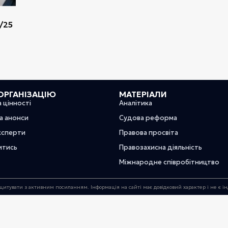
/25
ОРГАНІЗАЦІЮ
МАТЕРІАЛИ
а цінності
Аналітика
та анонси
Судова реформа
ксперти
Правова просвіта
итись
Правозахисна діяльність
Міжнародне співробітництво
цитувати з активним посиланням. Інформація на сайті має довідковий характер і не є 