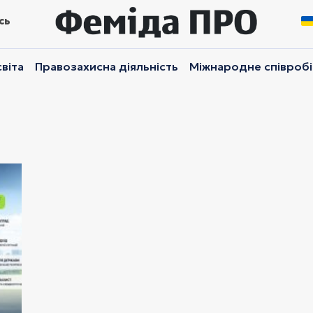
сь
віта
Правозахисна діяльність
Міжнародне співроб