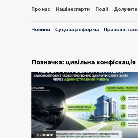
Про нас
Наші експерти
Події
Долучити
Новини
Судова реформа
Правова прос
Позначка:
цивільна конфіскація
НОВИНИ