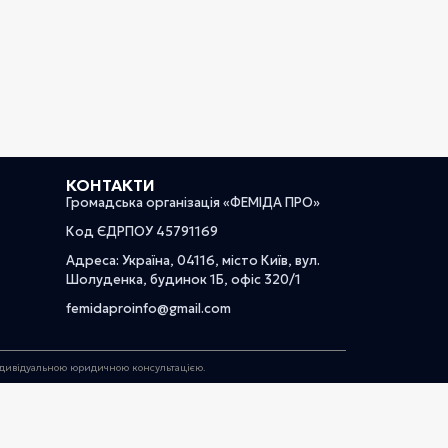
КОНТАКТИ
Громадська організація «ФЕМІДА ПРО»
Код ЄДРПОУ 45791169
Адреса: Україна, 04116, місто Київ, вул.
Шолуденка, будинок 1Б, офіс 320/1
femidaproinfo@gmail.com
індивідуальною юридичною консультацією.