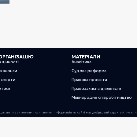
ОРГАНІЗАЦІЮ
МАТЕРІАЛИ
а цінності
Аналітика
та анонси
Судова реформа
ксперти
Правова просвіта
итись
Правозахисна діяльність
Міжнародне співробітництво
цитувати з активним посиланням. Інформація на сайті має довідковий характер і не є 