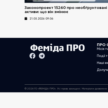
Законопроект 15260 про необґрунтовані
активи: що він змінює
21.05.2026 09:06
ПРО 
Місія т
Події 
Наші е
Долуч
© 2026 ГО «ФЕМІДА ПРО». Усі права захищені. Матеріали дозволено 