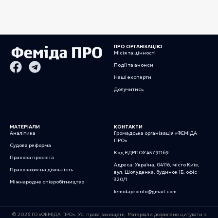
ПРО ОРГАНІЗАЦІЮ
Місія та цінності
Події та анонси
Наші експерти
Долучитись
МАТЕРІАЛИ
КОНТАКТИ
Аналітика
Громадська організація «ФЕМІДА
ПРО»
Судова реформа
Код ЄДРПОУ 45791169
Правова просвіта
Адреса: Україна, 04116, місто Київ,
Правозахисна діяльність
вул. Шолуденка, будинок 1Б, офіс
320/1
Міжнародне співробітництво
femidaproinfo@gmail.com
© 2026 ГО «ФЕМІДА ПРО». Усі права захищені. Матеріали дозволено цитувати з