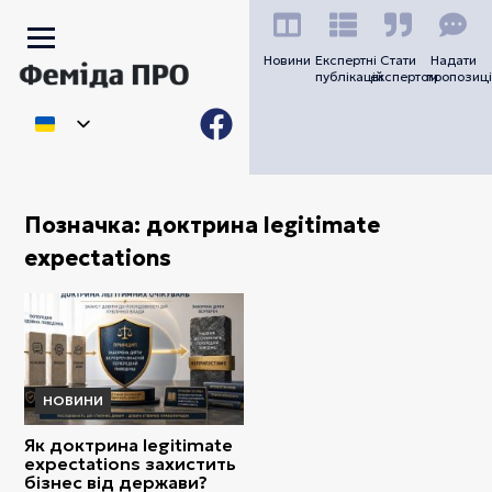
Новини
Експертні
Стати
Надати
публікацій
експертом
пропозиці
Позначка:
доктрина legitimate
expectations
НОВИНИ
Як доктрина legitimate
expectations захистить
бізнес від держави?