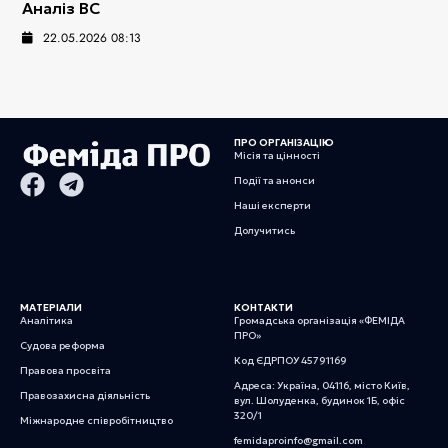
Аналіз ВС
22.05.2026 08:13
ПРО ОРГАНІЗАЦІЮ
Місія та цінності
Події та анонси
Наші експерти
Долучитись
МАТЕРІАЛИ
КОНТАКТИ
Аналітика
Громадська організація «ФЕМІДА
ПРО»
Судова реформа
Код ЄДРПОУ 45791169
Правова просвіта
Адреса: Україна, 04116, місто Київ,
Правозахисна діяльність
вул. Шолуденка, будинок 1Б, офіс
320/1
Міжнародне співробітництво
femidaproinfo@gmail.com