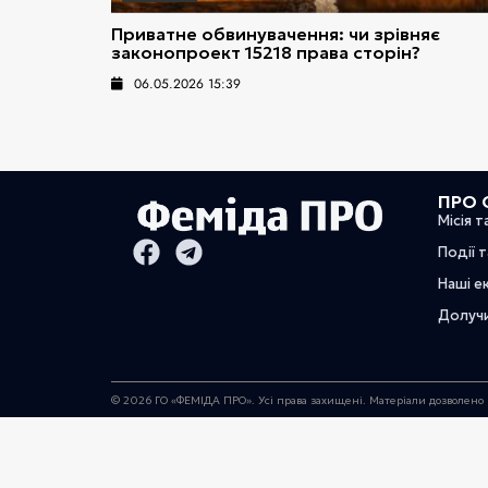
Приватне обвинувачення: чи зрівняє
законопроект 15218 права сторін?
06.05.2026 15:39
ПРО 
Місія т
Події 
Наші е
Долуч
© 2026 ГО «ФЕМІДА ПРО». Усі права захищені. Матеріали дозволено 