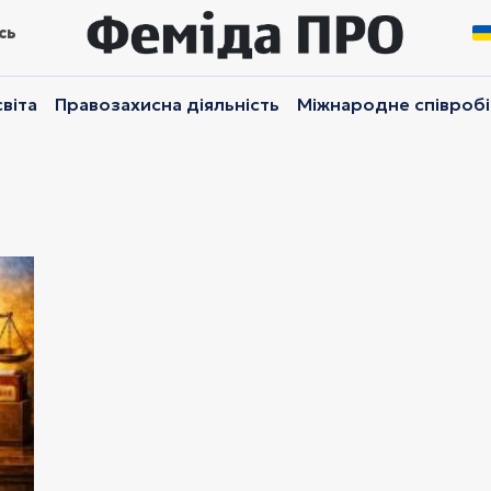
сь
віта
Правозахисна діяльність
Міжнародне співроб