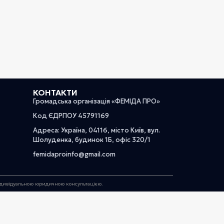
КОНТАКТИ
Громадська організація «ФЕМІДА ПРО»
Код ЄДРПОУ 45791169
Адреса: Україна, 04116, місто Київ, вул.
Шолуденка, будинок 1Б, офіс 320/1
femidaproinfo@gmail.com
індивідуальною юридичною консультацією.