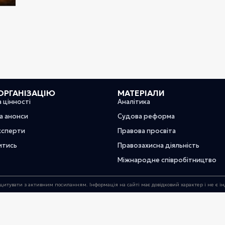
ОРГАНІЗАЦІЮ
МАТЕРІАЛИ
а цінності
Аналітика
та анонси
Судова реформа
ксперти
Правова просвіта
итись
Правозахисна діяльність
Міжнародне співробітництво
цитувати з активним посиланням. Інформація на сайті має довідковий характер і не є 