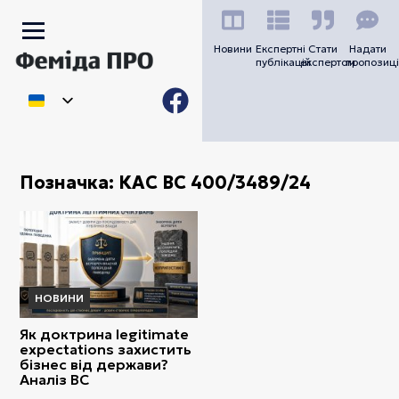
Новини
Експертні
Стати
Надати
публікацій
експертом
пропозиці
Позначка:
КАС ВС 400/3489/24
НОВИНИ
Як доктрина legitimate
expectations захистить
бізнес від держави?
Аналіз ВС