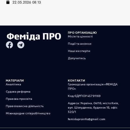
22.05.2026 08:13
ПРО ОРГАНІЗАЦІЮ
Місія та цінності
Події та анонси
Наші експерти
Долучитись
МАТЕРІАЛИ
КОНТАКТИ
Аналітика
Громадська організація «ФЕМІДА
ПРО»
Судова реформа
Код ЄДРПОУ 45791169
Правова просвіта
Адреса: Україна, 04116, місто Київ,
Правозахисна діяльність
вул. Шолуденка, будинок 1Б, офіс
320/1
Міжнародне співробітництво
femidaproinfo@gmail.com