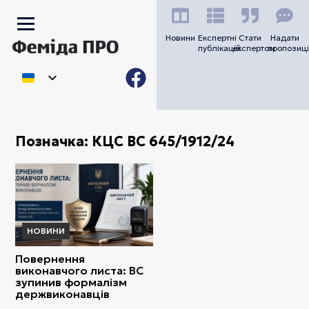
Новини
Експертні
Стати
Надати
публікацій
експертом
пропозиці
Позначка:
КЦС ВС 645/1912/24
НОВИНИ
Повернення
виконавчого листа: ВС
зупинив формалізм
держвиконавців