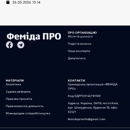
26.05.2026 15:14
ПРО ОРГАНІЗАЦІЮ
Місія та цінності
Події та анонси
Наші експерти
Долучитись
МАТЕРІАЛИ
КОНТАКТИ
Аналітика
Громадська організація «ФЕМІДА
ПРО»
Судова реформа
Код ЄДРПОУ 45791169
Правова просвіта
Адреса: Україна, 04116, місто Київ,
Правозахисна діяльність
вул. Шолуденка, будинок 1Б, офіс
320/1
Міжнародне співробітництво
femidaproinfo@gmail.com