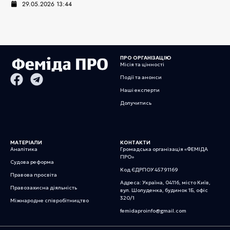
29.05.2026 13:44
ПРО ОРГАНІЗАЦІЮ
Місія та цінності
Події та анонси
Наші експерти
Долучитись
МАТЕРІАЛИ
КОНТАКТИ
Аналітика
Громадська організація «ФЕМІДА
ПРО»
Судова реформа
Код ЄДРПОУ 45791169
Правова просвіта
Адреса: Україна, 04116, місто Київ,
Правозахисна діяльність
вул. Шолуденка, будинок 1Б, офіс
320/1
Міжнародне співробітництво
femidaproinfo@gmail.com