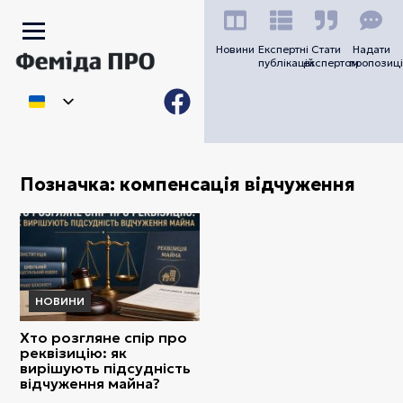
Новини
Експертні
Стати
Надати
публікацій
експертом
пропозиці
Позначка:
компенсація відчуження
НОВИНИ
Хто розгляне спір про
реквізицію: як
вирішують підсудність
відчуження майна?