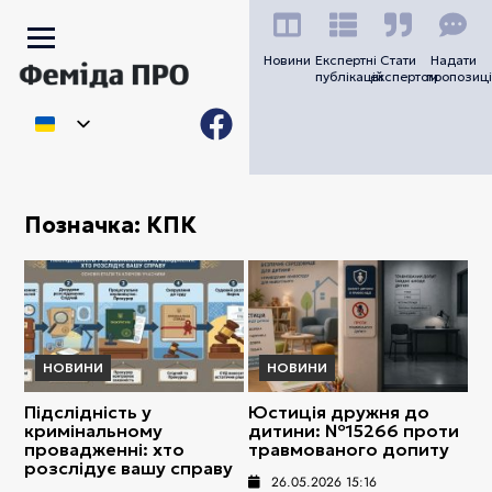
Новини
Експертні
Стати
Надати
публікацій
експертом
пропозиці
Позначка:
КПК
НОВИНИ
НОВИНИ
Підслідність у
Юстиція дружня до
кримінальному
дитини: №15266 проти
провадженні: хто
травмованого допиту
розслідує вашу справу
26.05.2026 15:16