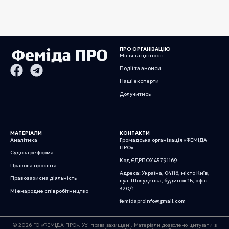
ПРО ОРГАНІЗАЦІЮ
Місія та цінності
Події та анонси
Наші експерти
Долучитись
МАТЕРІАЛИ
КОНТАКТИ
Аналітика
Громадська організація «ФЕМІДА
ПРО»
Судова реформа
Код ЄДРПОУ 45791169
Правова просвіта
Адреса: Україна, 04116, місто Київ,
Правозахисна діяльність
вул. Шолуденка, будинок 1Б, офіс
320/1
Міжнародне співробітництво
femidaproinfo@gmail.com
© 2026 ГО «ФЕМІДА ПРО». Усі права захищені. Матеріали дозволено цитувати з