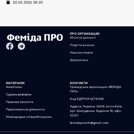
20.05.2026 08:20
ПРО ОРГАНІЗАЦІЮ
Місія та цінності
Події та анонси
Наші експерти
Долучитись
МАТЕРІАЛИ
КОНТАКТИ
Аналітика
Громадська організація «ФЕМІДА
ПРО»
Судова реформа
Код ЄДРПОУ 45791169
Правова просвіта
Адреса: Україна, 04116, місто Київ,
Правозахисна діяльність
вул. Шолуденка, будинок 1Б, офіс
320/1
Міжнародне співробітництво
femidaproinfo@gmail.com