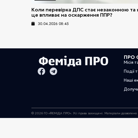
Коли перевірка ДПС стає незаконною та 
це впливає на оскарження ППР?
30.04.2026 08:45
ПРО 
Місія т
Події 
Наші е
Долуч
© 2026 ГО «ФЕМІДА ПРО». Усі права захищені. Матеріали дозволено 