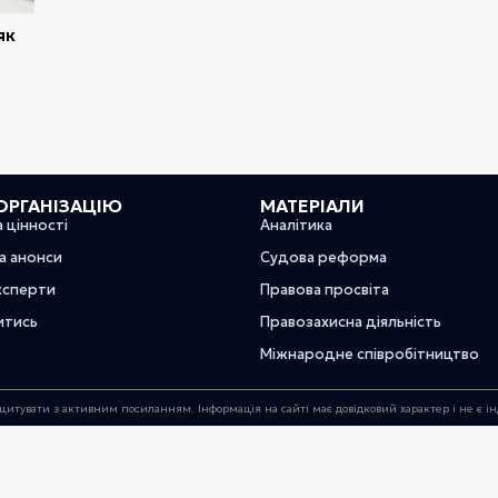
як
ОРГАНІЗАЦІЮ
МАТЕРІАЛИ
а цінності
Аналітика
та анонси
Судова реформа
ксперти
Правова просвіта
итись
Правозахисна діяльність
Міжнародне співробітництво
цитувати з активним посиланням. Інформація на сайті має довідковий характер і не є 