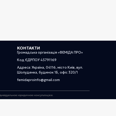
КОНТАКТИ
Громадська організація «ФЕМІДА ПРО»
Код ЄДРПОУ 45791169
Адреса: Україна, 04116, місто Київ, вул.
Шолуденка, будинок 1Б, офіс 320/1
femidaproinfo@gmail.com
індивідуальною юридичною консультацією.