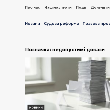
Про нас
Наші експерти
Події
Долучити
Новини
Судова реформа
Правова прос
Позначка:
недопустимі докази
НОВИНИ