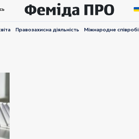
сь
віта
Правозахисна діяльність
Міжнародне співроб