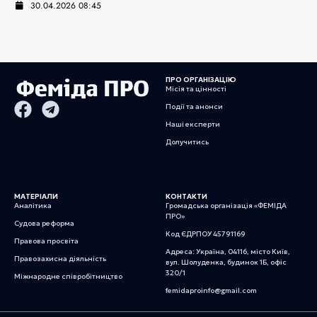
30.04.2026 08:45
ПРО ОРГАНІЗАЦІЮ
Місія та цінності
Події та анонси
Наші експерти
Долучитись
МАТЕРІАЛИ
КОНТАКТИ
Аналітика
Громадська організація «ФЕМІДА
ПРО»
Судова реформа
Код ЄДРПОУ 45791169
Правова просвіта
Адреса: Україна, 04116, місто Київ,
Правозахисна діяльність
вул. Шолуденка, будинок 1Б, офіс
320/1
Міжнародне співробітництво
femidaproinfo@gmail.com