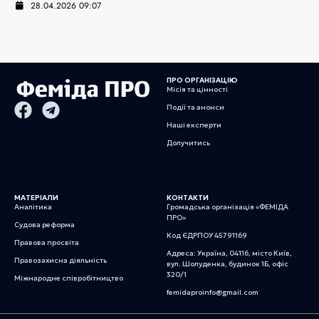
28.04.2026 09:07
ПРО ОРГАНІЗАЦІЮ
Місія та цінності
Події та анонси
Наші експерти
Долучитись
МАТЕРІАЛИ
КОНТАКТИ
Аналітика
Громадська організація «ФЕМІДА
ПРО»
Судова реформа
Код ЄДРПОУ 45791169
Правова просвіта
Адреса: Україна, 04116, місто Київ,
Правозахисна діяльність
вул. Шолуденка, будинок 1Б, офіс
320/1
Міжнародне співробітництво
femidaproinfo@gmail.com