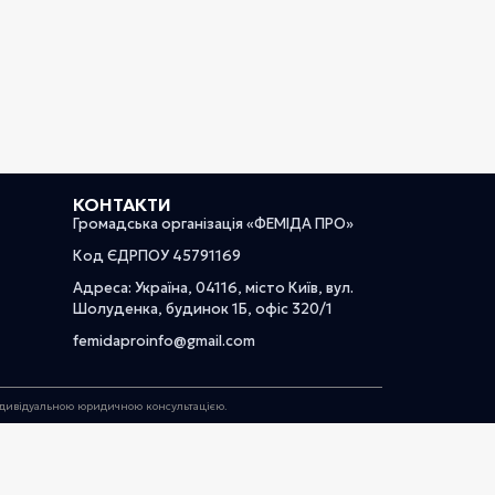
КОНТАКТИ
Громадська організація «ФЕМІДА ПРО»
Код ЄДРПОУ 45791169
Адреса: Україна, 04116, місто Київ, вул.
Шолуденка, будинок 1Б, офіс 320/1
femidaproinfo@gmail.com
індивідуальною юридичною консультацією.