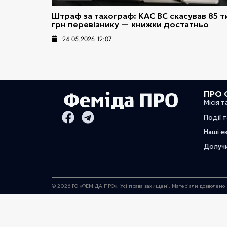
Штраф за тахограф: КАС ВС скасував 85 т
грн перевізнику — книжки достатньо
24.05.2026 12:07
ПРО 
Місія т
Події 
Наші е
Долуч
© 2026 ГО «ФЕМІДА ПРО». Усі права захищені. Матеріали дозволено 