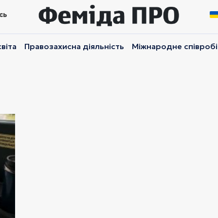
сь
віта
Правозахисна діяльність
Міжнародне співроб