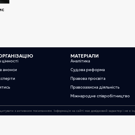
ис
ОРГАНІЗАЦІЮ
МАТЕРІАЛИ
а цінності
Аналітика
та анонси
Судова реформа
ксперти
Правова просвіта
итись
Правозахисна діяльність
Міжнародне співробітництво
цитувати з активним посиланням. Інформація на сайті має довідковий характер і не є 