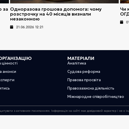
о за
Одноразова грошова допомога: чому
Чи 
розстрочку на 40 місяців визнали
ОГД
незаконною
0
21.06.2026 12:21
ОРГАНІЗАЦІЮ
МАТЕРІАЛИ
а цінності
Аналітика
та анонси
Судова реформа
ксперти
Правова просвіта
итись
Правозахисна діяльність
Міжнародне співробітництво
цитувати з активним посиланням. Інформація на сайті має довідковий характер і не є 