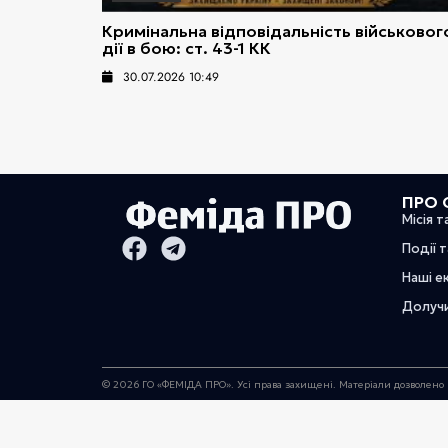
Кримінальна відповідальність військовог
дії в бою: ст. 43-1 КК
30.07.2026 10:49
ПРО 
Місія т
Події 
Наші е
Долуч
© 2026 ГО «ФЕМІДА ПРО». Усі права захищені. Матеріали дозволено 