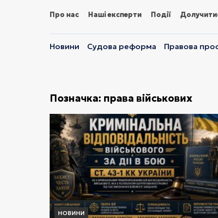
Про нас
Наші експерти
Події
Долучити
Новини
Судова реформа
Правова прос
Позначка:
права військових
НОВИНИ