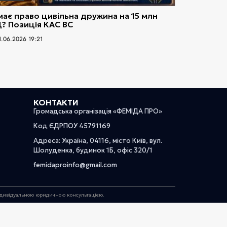
має право цивільна дружина на 15 млн
? Позиція КАС ВС
1.06.2026 19:21
КОНТАКТИ
Громадська організація «ФЕМІДА ПРО»
Код ЄДРПОУ 45791169
Адреса: Україна, 04116, місто Київ, вул.
Шолуденка, будинок 1Б, офіс 320/1
femidaproinfo@gmail.com
індивідуальною юридичною консультацією.