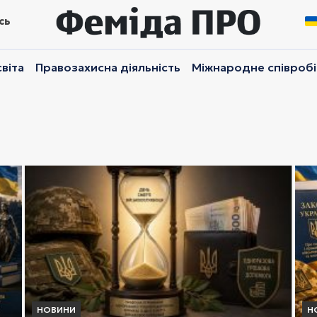
сь
віта
Правозахисна діяльність
Міжнародне співроб
НОВИНИ
Н