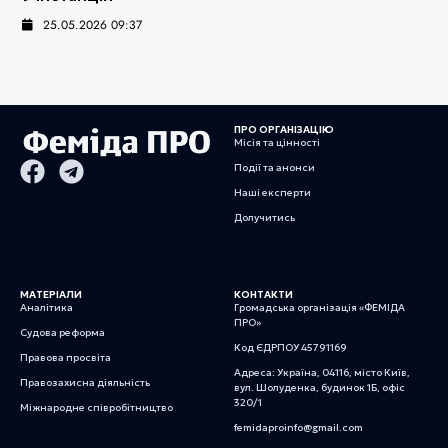
25.05.2026 09:37
ПРО ОРГАНІЗАЦІЮ
Місія та цінності
Події та анонси
Наші експерти
Долучитись
МАТЕРІАЛИ
КОНТАКТИ
Аналітика
Громадська організація «ФЕМІДА
ПРО»
Судова реформа
Код ЄДРПОУ 45791169
Правова просвіта
Адреса: Україна, 04116, місто Київ,
Правозахисна діяльність
вул. Шолуденка, будинок 1Б, офіс
320/1
Міжнародне співробітництво
femidaproinfo@gmail.com