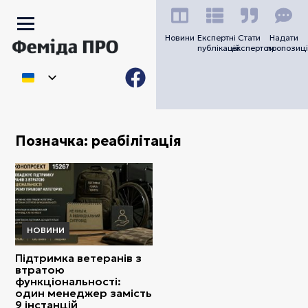
Новини
Експертні
Стати
Надати
публікацій
експертом
пропозиці
Позначка:
реабілітація
НОВИНИ
Підтримка ветеранів з
втратою
функціональності:
один менеджер замість
9 інстанцій