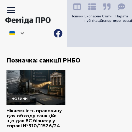
Новини
Експертні
Стати
Надати
публікацій
експертом
пропозиці
Позначка:
санкції РНБО
НОВИНИ
Нікчемність правочину
для обходу санкцій:
що дав ВС бізнесу у
справі №910/11526/24