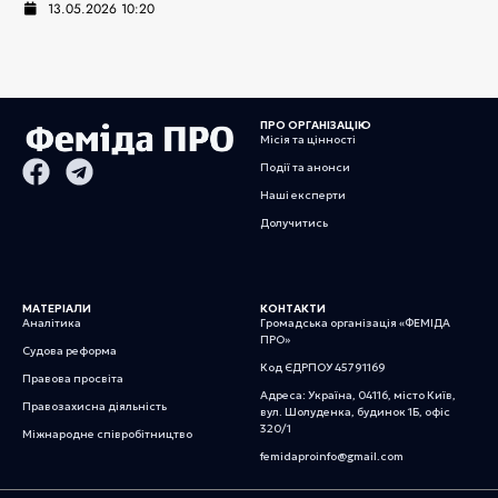
13.05.2026 10:20
ПРО ОРГАНІЗАЦІЮ
Місія та цінності
Події та анонси
Наші експерти
Долучитись
МАТЕРІАЛИ
КОНТАКТИ
Аналітика
Громадська організація «ФЕМІДА
ПРО»
Судова реформа
Код ЄДРПОУ 45791169
Правова просвіта
Адреса: Україна, 04116, місто Київ,
Правозахисна діяльність
вул. Шолуденка, будинок 1Б, офіс
320/1
Міжнародне співробітництво
femidaproinfo@gmail.com