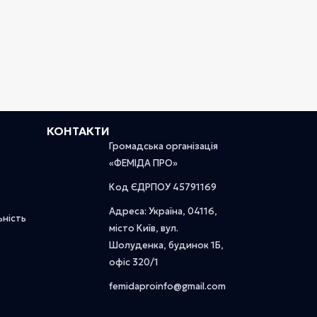
КОНТАКТИ
Громадська організація
«ФЕМІДА ПРО»
Код ЄДРПОУ 45791169
Адреса: Україна, 04116,
ьність
місто Київ, вул.
Шолуденка, будинок 1Б,
офіс 320/1
femidaproinfo@gmail.com