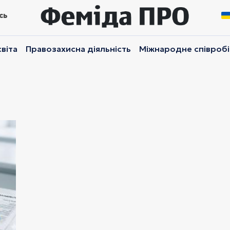
сь
віта
Правозахисна діяльність
Міжнародне співроб