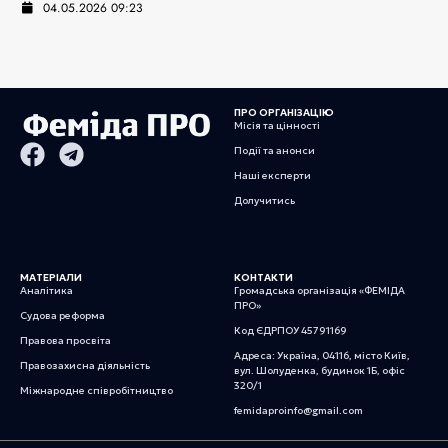
04.05.2026 09:23
ПРО ОРГАНІЗАЦІЮ
Місія та цінності
Події та анонси
Наші експерти
Долучитись
МАТЕРІАЛИ
КОНТАКТИ
Аналітика
Громадська організація «ФЕМІДА
ПРО»
Судова реформа
Код ЄДРПОУ 45791169
Правова просвіта
Адреса: Україна, 04116, місто Київ,
Правозахисна діяльність
вул. Шолуденка, будинок 1Б, офіс
320/1
Міжнародне співробітництво
femidaproinfo@gmail.com