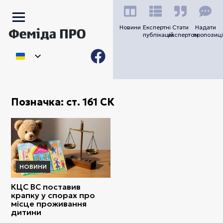
Новини
Експертні
Стати
Надати
публікацій
експертом
пропозиці
Позначка:
ст. 161 СК
НОВИНИ
КЦС ВС поставив
крапку у спорах про
місце проживання
дитини