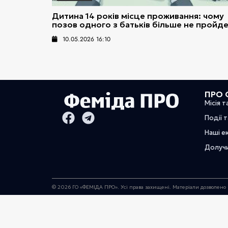
Дитина 14 років місце проживання: чому
позов одного з батьків більше не пройд
10.05.2026 16:10
ПРО 
Місія т
Події 
Наші е
Долуч
© 2026 ГО «ФЕМІДА ПРО». Усі права захищені. Матеріали дозволено 