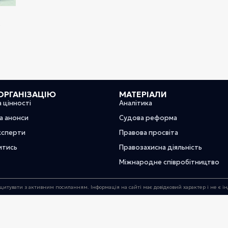
е
ОРГАНІЗАЦІЮ
МАТЕРІАЛИ
а цінності
Аналітика
та анонси
Судова реформа
ксперти
Правова просвіта
итись
Правозахисна діяльність
Міжнародне співробітництво
цитувати з активним посиланням. Інформація на сайті має довідковий характер і не є 