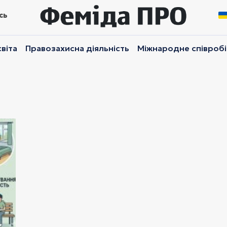
сь
віта
Правозахисна діяльність
Міжнародне співроб