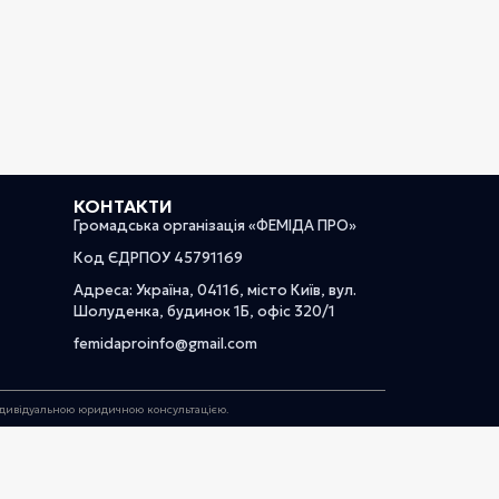
КОНТАКТИ
Громадська організація «ФЕМІДА ПРО»
Код ЄДРПОУ 45791169
Адреса: Україна, 04116, місто Київ, вул.
Шолуденка, будинок 1Б, офіс 320/1
femidaproinfo@gmail.com
індивідуальною юридичною консультацією.