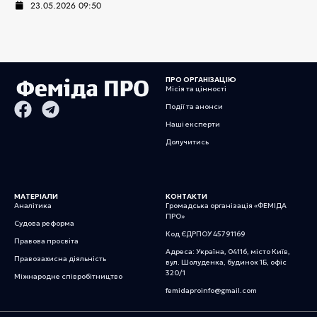
23.05.2026 09:50
ПРО ОРГАНІЗАЦІЮ
Місія та цінності
Події та анонси
Наші експерти
Долучитись
МАТЕРІАЛИ
КОНТАКТИ
Аналітика
Громадська організація «ФЕМІДА
ПРО»
Судова реформа
Код ЄДРПОУ 45791169
Правова просвіта
Адреса: Україна, 04116, місто Київ,
Правозахисна діяльність
вул. Шолуденка, будинок 1Б, офіс
320/1
Міжнародне співробітництво
femidaproinfo@gmail.com