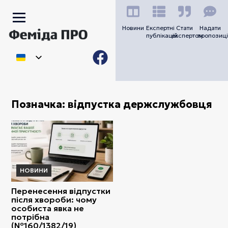
Новини
Експертні
Стати
Надати
публікацій
експертом
пропозиці
Позначка:
відпустка держслужбовця
НОВИНИ
Перенесення відпустки
після хвороби: чому
особиста явка не
потрібна
(№160/1382/19)