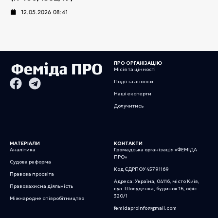
12.05.2026 08:41
ПРО ОРГАНІЗАЦІЮ
Місія та цінності
Події та анонси
Наші експерти
Долучитись
МАТЕРІАЛИ
КОНТАКТИ
Аналітика
Громадська організація «ФЕМІДА
ПРО»
Судова реформа
Код ЄДРПОУ 45791169
Правова просвіта
Адреса: Україна, 04116, місто Київ,
Правозахисна діяльність
вул. Шолуденка, будинок 1Б, офіс
320/1
Міжнародне співробітництво
femidaproinfo@gmail.com