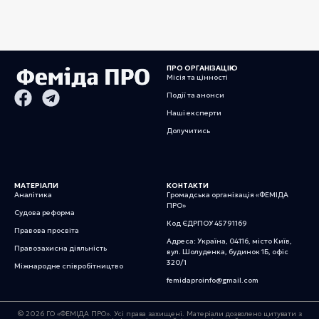
ПРО ОРГАНІЗАЦІЮ
Місія та цінності
Події та анонси
Наші експерти
Долучитись
МАТЕРІАЛИ
КОНТАКТИ
Аналітика
Громадська організація «ФЕМІДА
ПРО»
Судова реформа
Код ЄДРПОУ 45791169
Правова просвіта
Адреса: Україна, 04116, місто Київ,
Правозахисна діяльність
вул. Шолуденка, будинок 1Б, офіс
320/1
Міжнародне співробітництво
femidaproinfo@gmail.com
© 2026 ГО «ФЕМІДА ПРО». Усі права захищені. Матеріали дозволено цитувати з