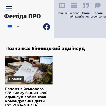
Новини
Експертні
Стати
Надати
публікацій
експертом
пропозиці
Позначка:
Вінницький адмінсуд
НОВИНИ
Рапорт військового
СЗЧ: чому Вінницький
адмінсуд зобов’язав
командування діяти
(№120/14610/24)