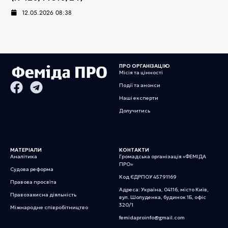
12.05.2026 08:38
ПРО ОРГАНІЗАЦІЮ
Місія та цінності
Події та анонси
Наші експерти
Долучитись
МАТЕРІАЛИ
КОНТАКТИ
Аналітика
Громадська організація «ФЕМІДА
ПРО»
Судова реформа
Код ЄДРПОУ 45791169
Правова просвіта
Адреса: Україна, 04116, місто Київ,
Правозахисна діяльність
вул. Шолуденка, будинок 1Б, офіс
320/1
Міжнародне співробітництво
femidaproinfo@gmail.com