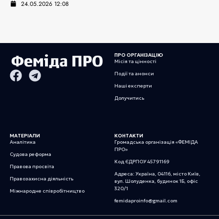
24.05.2026 12:08
ПРО ОРГАНІЗАЦІЮ
Місія та цінності
Події та анонси
Наші експерти
Долучитись
МАТЕРІАЛИ
КОНТАКТИ
Аналітика
Громадська організація «ФЕМІДА
ПРО»
Судова реформа
Код ЄДРПОУ 45791169
Правова просвіта
Адреса: Україна, 04116, місто Київ,
Правозахисна діяльність
вул. Шолуденка, будинок 1Б, офіс
320/1
Міжнародне співробітництво
femidaproinfo@gmail.com