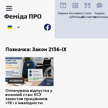
Новини
Експертні
Стати
Надати
публікацій
експертом
пропозиці
Позначка:
Закон 2136-IX
НОВИНИ
Оплачувана відпустка у
воєнний стан: КСУ
захистив працівників
<18 і з інвалідністю