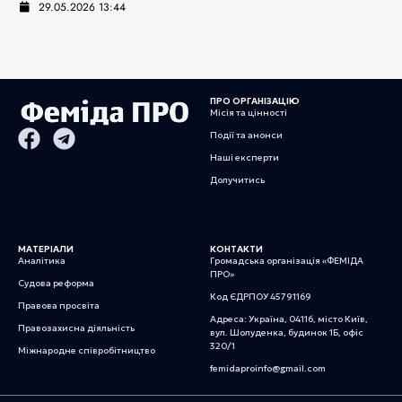
29.05.2026 13:44
ПРО ОРГАНІЗАЦІЮ
Місія та цінності
Події та анонси
Наші експерти
Долучитись
МАТЕРІАЛИ
КОНТАКТИ
Аналітика
Громадська організація «ФЕМІДА
ПРО»
Судова реформа
Код ЄДРПОУ 45791169
Правова просвіта
Адреса: Україна, 04116, місто Київ,
Правозахисна діяльність
вул. Шолуденка, будинок 1Б, офіс
320/1
Міжнародне співробітництво
femidaproinfo@gmail.com