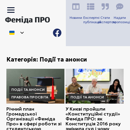
Новини
Експертні
Стати
Надати
публікацій
експертом
пропозиці
Категорія:
Події та анонси
ПОДІЇ ТА АНОНСИ
ПРАВОВА ПРОСВІТА
ПОДІЇ ТА АНОНСИ
Річний план
У Києві пройшли
Громадської
«Конституційні студії»
Організації «Феміда
Феміда ПРО: як
Про» в сфері роботи зі
Конституція 2016 року
студентською
змінила суд і чому