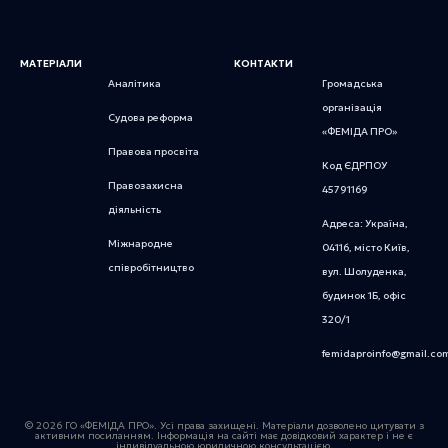
МАТЕРІАЛИ
КОНТАКТИ
Аналітика
Громадська
організація
Судова реформа
«ФЕМІДА ПРО»
Правова просвіта
Код ЄДРПОУ
Правозахисна
45791169
діяльність
Адреса: Україна,
Міжнародне
04116, місто Київ,
співробітництво
вул. Шолуденка,
будинок 1Б, офіс
320/1
femidaproinfo@gmail.co
© 2026 ГО «ФЕМІДА ПРО». Усі права захищені. Матеріали дозволено цитувати з
активним посиланням. Інформація на сайті має довідковий характер і не є
індивідуальною юридичною консультацією.