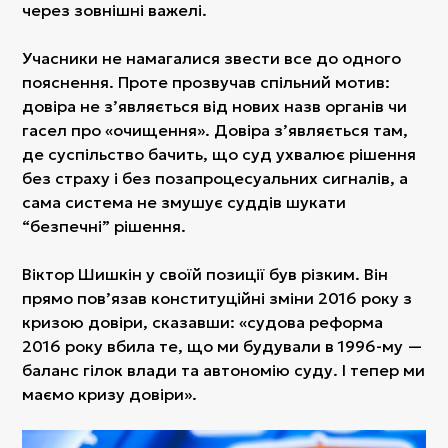
через зовнішні важелі.
Учасники не намагалися звести все до одного
пояснення. Проте прозвучав спільний мотив:
довіра не з’являється від нових назв органів чи
гасел про «очищення». Довіра з’являється там,
де суспільство бачить, що суд ухвалює рішення
без страху і без позапроцесуальних сигналів, а
сама система не змушує суддів шукати
“безпечні” рішення.
Віктор Шишкін у своїй позиції був різким. Він
прямо пов’язав конституційні зміни 2016 року з
кризою довіри, сказавши: «судова реформа
2016 року вбила те, що ми будували в 1996-му —
баланс гілок влади та автономію суду. І тепер ми
маємо кризу довіри».