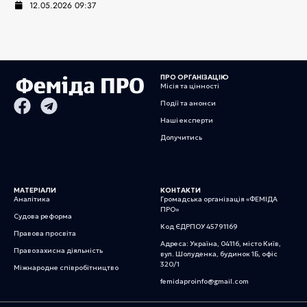
12.05.2026 09:37
ПРО ОРГАНІЗАЦІЮ
Місія та цінності
Події та анонси
Наші експерти
Долучитись
МАТЕРІАЛИ
КОНТАКТИ
Аналітика
Громадська організація «ФЕМІДА
ПРО»
Судова реформа
Код ЄДРПОУ 45791169
Правова просвіта
Адреса: Україна, 04116, місто Київ,
Правозахисна діяльність
вул. Шолуденка, будинок 1Б, офіс
320/1
Міжнародне співробітництво
femidaproinfo@gmail.com