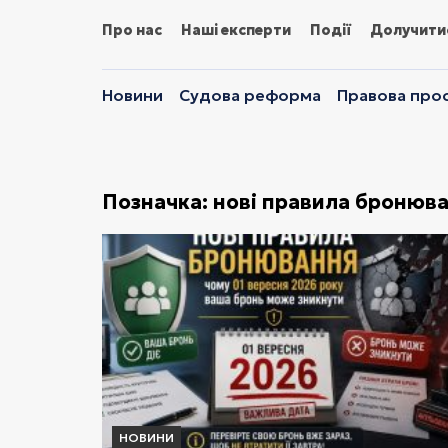
Про нас
Наші експерти
Події
Долучити
Новини
Судова реформа
Правова прос
Позначка:
нові правила бронюв
НОВИНИ