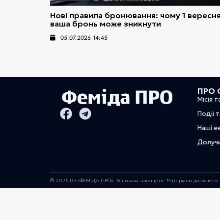
Нові правила бронювання: чому 1 вересн
ваша бронь може зникнути
05.07.2026 14:45
ПРО 
Місія т
Події 
Наші е
Долуч
© 2026 ГО «ФЕМІДА ПРО». Усі права захищені. Матеріали дозволено 