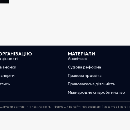
я
ОРГАНІЗАЦІЮ
МАТЕРІАЛИ
а цінності
Аналітика
та анонси
Судова реформа
ксперти
Правова просвіта
итись
Правозахисна діяльність
Міжнародне співробітництво
цитувати з активним посиланням. Інформація на сайті має довідковий характер і не є 