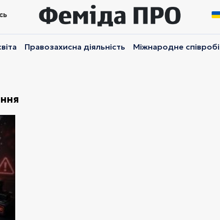
сь
віта
Правозахисна діяльність
Міжнародне співроб
ання