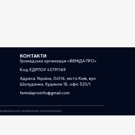
КОНТАКТИ
Громадська організація «ФЕМІДА ПРО»
Код ЄДРПОУ 45791169
Адреса: Україна, 04116, місто Київ, вул.
Шолуденка, будинок 1Б, офіс 320/1
femidaproinfo@gmail.com
індивідуальною юридичною консультацією.