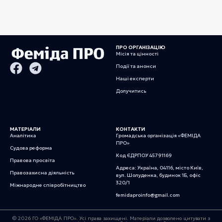
ПРО ОРГАНІЗАЦІЮ
Місія та цінності
Події та анонси
Наші експерти
Долучитись
МАТЕРІАЛИ
КОНТАКТИ
Аналітика
Громадська організація «ФЕМІДА
ПРО»
Судова реформа
Код ЄДРПОУ 45791169
Правова просвіта
Адреса: Україна, 04116, місто Київ,
Правозахисна діяльність
вул. Шолуденка, будинок 1Б, офіс
320/1
Міжнародне співробітництво
femidaproinfo@gmail.com
© 2026 ГО «ФЕМІДА ПРО». Усі права захищені. Матеріали дозволено цитувати з