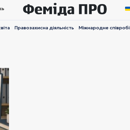
сь
віта
Правозахисна діяльність
Міжнародне співроб