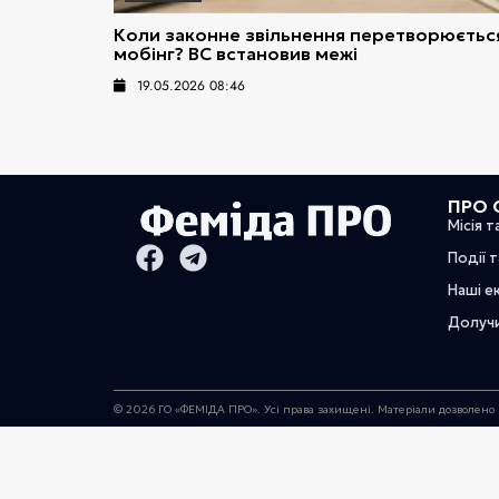
Коли законне звільнення перетворюєтьс
мобінг? ВС встановив межі
19.05.2026 08:46
ПРО 
Місія т
Події 
Наші е
Долуч
© 2026 ГО «ФЕМІДА ПРО». Усі права захищені. Матеріали дозволено 