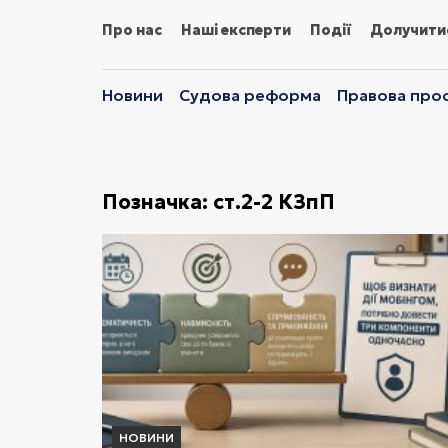
Про нас
Наші експерти
Події
Долучити
Новини
Судова реформа
Правова прос
Позначка:
ст.2-2 КЗпП
НОВИНИ