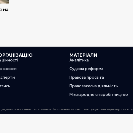
я на
ОРГАНІЗАЦІЮ
МАТЕРІАЛИ
а цінності
Аналітика
та анонси
Судова реформа
ксперти
Правова просвіта
итись
Правозахисна діяльність
Міжнародне співробітництво
цитувати з активним посиланням. Інформація на сайті має довідковий характер і не є 