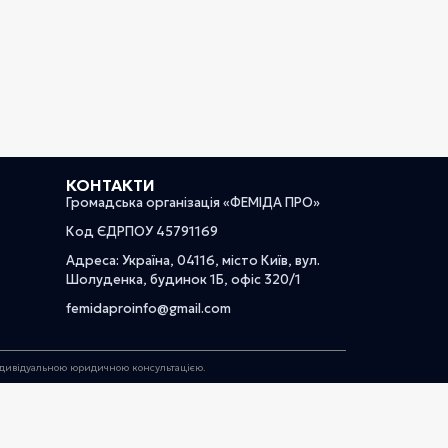
КОНТАКТИ
Громадська організація «ФЕМІДА ПРО»
Код ЄДРПОУ 45791169
Адреса: Україна, 04116, місто Київ, вул.
Шолуденка, будинок 1Б, офіс 320/1
femidaproinfo@gmail.com
індивідуальною юридичною консультацією.