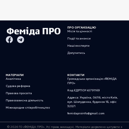
ПРО ОРГАНІЗАЦІЮ
Місія та цінності
Події та анонси
Наші експерти
Долучитись
МАТЕРІАЛИ
КОНТАКТИ
Аналітика
Громадська організація «ФЕМІДА
ПРО»
Судова реформа
Код ЄДРПОУ 45791169
Правова просвіта
Адреса: Україна, 04116, місто Київ,
Правозахисна діяльність
вул. Шолуденка, будинок 1Б, офіс
320/1
Міжнародне співробітництво
femidaproinfo@gmail.com
© 2026 ГО «ФЕМІДА ПРО». Усі права захищені. Матеріали дозволено цитувати з