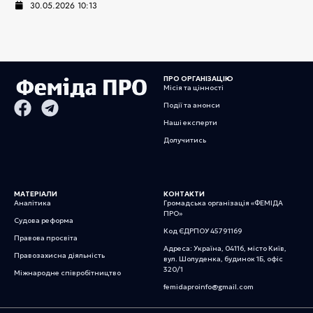
30.05.2026 10:13
ПРО ОРГАНІЗАЦІЮ
Місія та цінності
Події та анонси
Наші експерти
Долучитись
МАТЕРІАЛИ
КОНТАКТИ
Аналітика
Громадська організація «ФЕМІДА
ПРО»
Судова реформа
Код ЄДРПОУ 45791169
Правова просвіта
Адреса: Україна, 04116, місто Київ,
Правозахисна діяльність
вул. Шолуденка, будинок 1Б, офіс
320/1
Міжнародне співробітництво
femidaproinfo@gmail.com