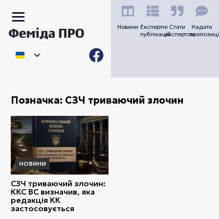
Новини
Експертні
Стати
Надати
публікацій
експертом
пропозиці
Позначка:
СЗЧ триваючий злочин
НОВИНИ
СЗЧ триваючий злочин:
ККС ВС визначив, яка
редакція КК
застосовується