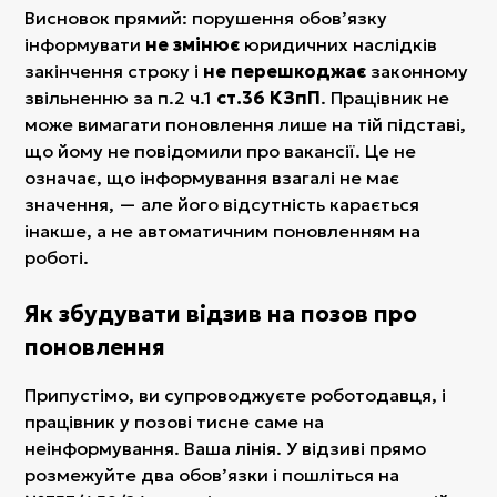
Висновок прямий: порушення обовʼязку
інформувати
не змінює
юридичних наслідків
закінчення строку і
не перешкоджає
законному
звільненню за п.2 ч.1
ст.36 КЗпП
. Працівник не
може вимагати поновлення лише на тій підставі,
що йому не повідомили про вакансії. Це не
означає, що інформування взагалі не має
значення, — але його відсутність карається
інакше, а не автоматичним поновленням на
роботі.
Як збудувати відзив на позов про
поновлення
Припустімо, ви супроводжуєте роботодавця, і
працівник у позові тисне саме на
неінформування. Ваша лінія. У відзиві прямо
розмежуйте два обовʼязки і пошліться на