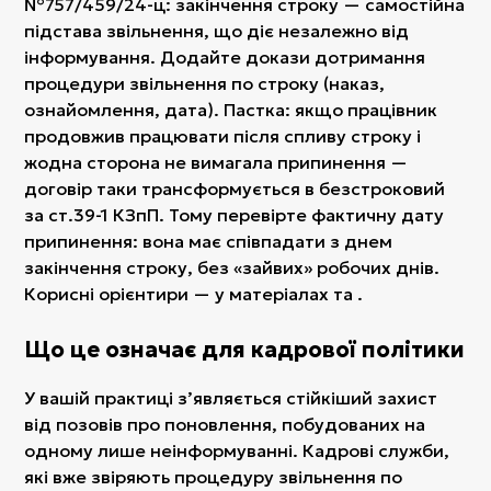
№757/459/24-ц: закінчення строку — самостійна
підстава звільнення, що діє незалежно від
інформування. Додайте докази дотримання
процедури звільнення по строку (наказ,
ознайомлення, дата). Пастка: якщо працівник
продовжив працювати після спливу строку і
жодна сторона не вимагала припинення —
договір таки трансформується в безстроковий
за ст.39-1 КЗпП. Тому перевірте фактичну дату
припинення: вона має співпадати з днем
закінчення строку, без «зайвих» робочих днів.
Корисні орієнтири — у матеріалах та .
Що це означає для кадрової політики
У вашій практиці зʼявляється стійкіший захист
від позовів про поновлення, побудованих на
одному лише неінформуванні. Кадрові служби,
які вже звіряють процедуру звільнення по