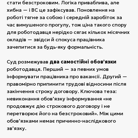
стати безстроковим. Логіка приваблива, але
хибна — і ВС це зафіксував. Поновлення на
роботі тягне за собою і середній заробіток за
час вимушеного прогулу, тож ціна такого спору
для роботодавця нерідко сягає кількох місячних
окладів — звідси й спокуса працівника
зачепитися за будь-яку формальність.
Суд розмежував
два самостійні обовʼязки
роботодавця. Перший — за певних умов
інформувати працівника про вакансії. Другий —
правомірно припинити трудові відносини після
закінчення строку договору. Ключова теза:
невиконання обовʼязку інформування «не
продовжує дію строкового договору і не
перетворює його на безстроковий». Між цими
обовʼязками немає причинно-наслідкового
звʼязку.