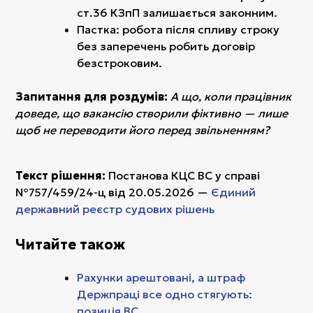
ст.36 КЗпП залишається законним.
Пастка: робота після спливу строку
без заперечень робить договір
безстроковим.
Запитання для роздумів:
А що, коли працівник
доведе, що вакансію створили фіктивно — лише
щоб не переводити його перед звільненням?
Текст рішення:
Постанова КЦС ВС у справі
№757/459/24-ц від 20.05.2026 —
Єдиний
державний реєстр судових рішень
Читайте також
Рахунки арештовані, а штраф
Держпраці все одно стягують:
позиція ВС