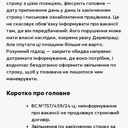
строку з цією позицією, фіксують головне —
дату припинення день у день із закінченням
строку і письмове ознайомлення працівника. Це
не скасовує обовʼязку інформувати про вакансії
там, де він передбачений: його порушення може
мати власні наслідки, зокрема увагу Держпраці.
Але плутати ці площини більше не варто.
Розумний підхід — закрити обидва напрями:
дотримати інформування, де воно потрібне, і
водночас бездоганно оформити звільнення по
строку, щоб у позивача не лишилося чим
маневрувати.
Коротко про головне
ВС №757/459/24-ц: неінформування
про вакансії не продовжує строковий
договір.
Звільнення по закінченню строку за