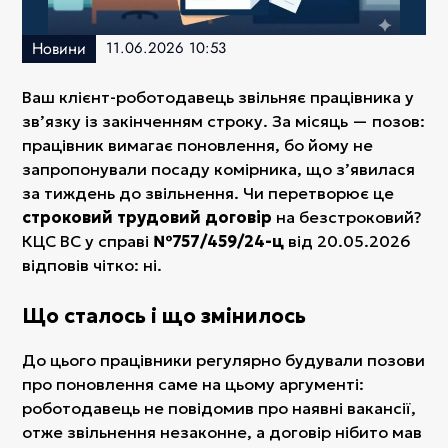
Новини
11.06.2026 10:53
Ваш клієнт-роботодавець звільняє працівника у
звʼязку із закінченням строку. За місяць — позов:
працівник вимагає поновлення, бо йому не
запропонували посаду комірника, що зʼявилася
за тиждень до звільнення. Чи перетворює це
строковий трудовий договір
на безстроковий?
КЦС ВС у справі
№757/459/24-ц
від 20.05.2026
відповів чітко: ні.
Що сталось і що змінилось
До цього працівники регулярно будували позови
про поновлення саме на цьому аргументі:
роботодавець не повідомив про наявні вакансії,
отже звільнення незаконне, а договір нібито мав