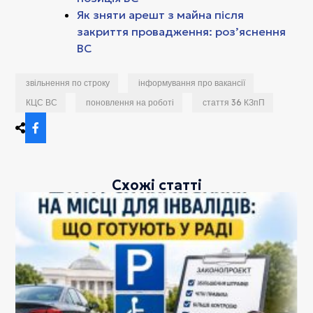
Як зняти арешт з майна після
закриття провадження: роз’яснення
ВС
звільнення по строку
інформування про вакансії
КЦС ВС
поновлення на роботі
стаття 36 КЗпП
Схожі статті