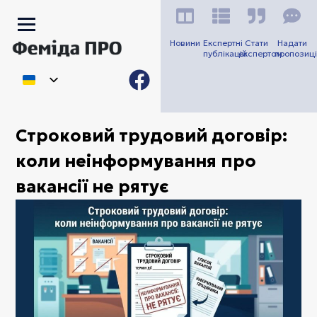
Новини
Експертні
Стати
Надати
публікацій
експертом
пропозиці
Строковий трудовий договір:
коли неінформування про
вакансії не рятує