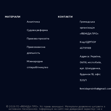
МАТЕРІАЛИ
КОНТАКТИ
Аналітика
Громадська
організація
Судова реформа
«ФЕМІДА ПРО»
Правова просвіта
Код ЄДРПОУ
Правозахисна
45791169
діяльність
Адреса: Україна,
Міжнародне
04116, місто Київ,
співробітництво
вул. Шолуденка,
будинок 1Б, офіс
320/1
femidaproinfo@gmail.co
© 2026 ГО «ФЕМІДА ПРО». Усі права захищені. Матеріали дозволено цитувати з
активним посиланням. Інформація на сайті має довідковий характер і не є