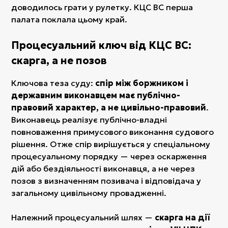
доводилось грати у рулетку. КЦС ВС перша
палата поклала цьому край.
Процесуальний ключ від КЦС ВС:
скарга, а не позов
Ключова теза суду:
спір між боржником і
державним виконавцем має публічно-
правовий характер, а не цивільно-правовий
.
Виконавець реалізує публічно-владні
повноваження примусового виконання судового
рішення. Отже спір вирішується у спеціальному
процесуальному порядку — через оскарження
дій або бездіяльності виконавця, а не через
позов з визначенням позивача і відповідача у
загальному цивільному провадженні.
Належний процесуальний шлях —
скарга на дії