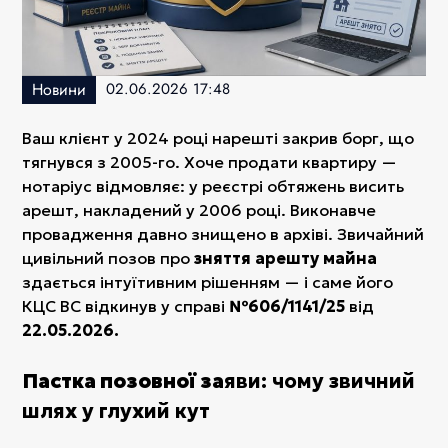
Новини
02.06.2026 17:48
Ваш клієнт у 2024 році нарешті закрив борг, що
тягнувся з 2005-го. Хоче продати квартиру —
нотаріус відмовляє: у реєстрі обтяжень висить
арешт, накладений у 2006 році. Виконавче
провадження давно знищено в архіві. Звичайний
цивільний позов про
зняття арешту майна
здається інтуїтивним рішенням — і саме його
КЦС ВС відкинув у справі
№606/1141/25
від
22.05.2026.
Пастка позовної за
яви: чому звичний
шлях у глухий кут