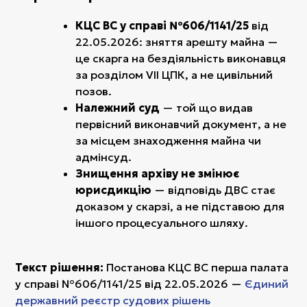
КЦС ВС у справі №606/1141/25
від
22.05.2026: зняття арешту майна —
це скарга на бездіяльність виконавця
за розділом VII ЦПК, а не цивільний
позов.
Належний суд
— той що видав
первісний виконавчий документ, а не
за місцем знаходження майна чи
адмінсуд.
Знищення архіву не змінює
юрисдикцію
— відповідь ДВС стає
доказом у скарзі, а не підставою для
іншого процесуального шляху.
Текст рішення:
Постанова КЦС ВС перша палата
у справі №606/1141/25 від 22.05.2026 —
Єдиний
державний реєстр судових рішень