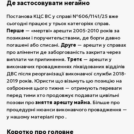
Де застосовувати негайно
Постанова КЦС ВС у справі №606/1141/25 вже
сьогодні працює у трьох категоріях справ.
Перше
— «мертві» арешти 2005-2010 років за
позиками і поручительствами, де борги давно
погашені або списані.
Друге
— арешти у справах
про аліменти де заборгованість закрита через
виплати чи припинення.
Третє
— арешти у
виконавчих провадженнях ліквідованих відділів
ДВС після реорганізації виконавчої служби 2018-
2019 років. Юристи що візьмуть цю позицію на
озброєння цього тижня — отримують переваги
перед тими хто продовжує подавати цивільні
позови про
зняття арешту майна
. Більше про
процедурні нюанси виконавчого провадження —
у нашому матеріалі про .
Коротко про головне