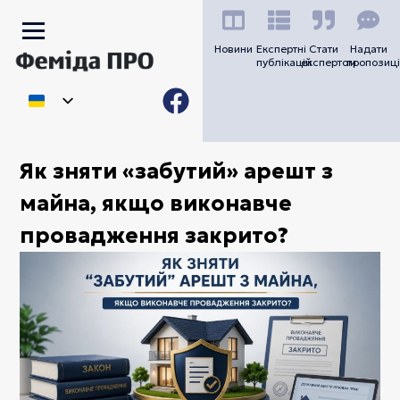
Новини
Експертні
Стати
Надати
публікацій
експертом
пропозиці
Як зняти «забутий» арешт з
майна, якщо виконавче
провадження закрито?