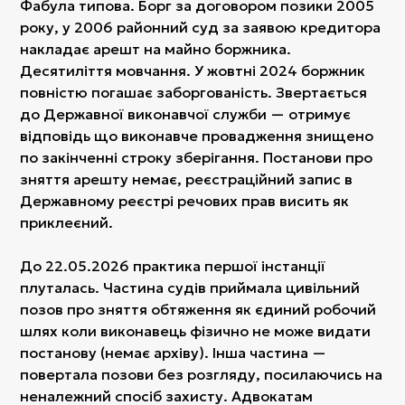
Фабула типова. Борг за договором позики 2005
року, у 2006 районний суд за заявою кредитора
накладає арешт на майно боржника.
Десятиліття мовчання. У жовтні 2024 боржник
повністю погашає заборгованість. Звертається
до Державної виконавчої служби — отримує
відповідь що виконавче провадження знищено
по закінченні строку зберігання. Постанови про
зняття арешту немає, реєстраційний запис в
Державному реєстрі речових прав висить як
приклеєний.
До 22.05.2026 практика першої інстанції
плуталась. Частина судів приймала цивільний
позов про зняття обтяження як єдиний робочий
шлях коли виконавець фізично не може видати
постанову (немає архіву). Інша частина —
повертала позови без розгляду, посилаючись на
неналежний спосіб захисту. Адвокатам