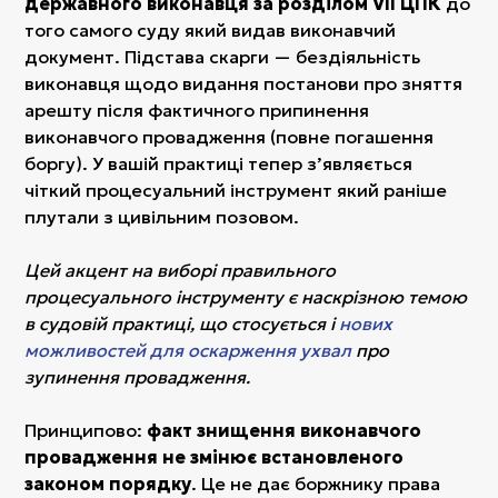
державного виконавця за розділом VII ЦПК
до
того самого суду який видав виконавчий
документ. Підстава скарги — бездіяльність
виконавця щодо видання постанови про зняття
арешту після фактичного припинення
виконавчого провадження (повне погашення
боргу). У вашій практиці тепер з’являється
чіткий процесуальний інструмент який раніше
плутали з цивільним позовом.
Цей акцент на виборі правильного
процесуального інструменту є наскрізною темою
в судовій практиці, що стосується і
нових
можливостей для оскарження ухвал
про
зупинення провадження.
Принципово:
факт знищення виконавчого
провадження не змінює встановленого
законом порядку
. Це не дає боржнику права