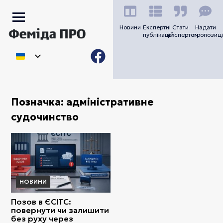
Новини
Експертні
Стати
Надати
публікацій
експертом
пропозиці
Позначка:
адміністративне
судочинство
НОВИНИ
Позов в ЄСІТС:
повернути чи залишити
без руху через