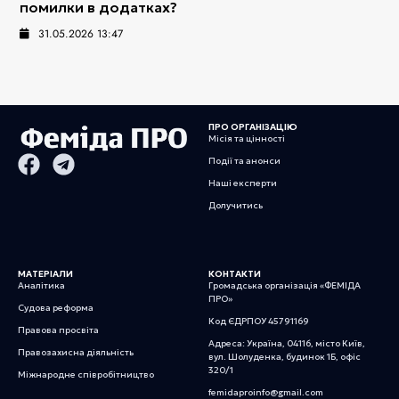
помилки в додатках?
31.05.2026 13:47
ПРО ОРГАНІЗАЦІЮ
Місія та цінності
Події та анонси
Наші експерти
Долучитись
МАТЕРІАЛИ
КОНТАКТИ
Аналітика
Громадська організація «ФЕМІДА
ПРО»
Судова реформа
Код ЄДРПОУ 45791169
Правова просвіта
Адреса: Україна, 04116, місто Київ,
Правозахисна діяльність
вул. Шолуденка, будинок 1Б, офіс
320/1
Міжнародне співробітництво
femidaproinfo@gmail.com