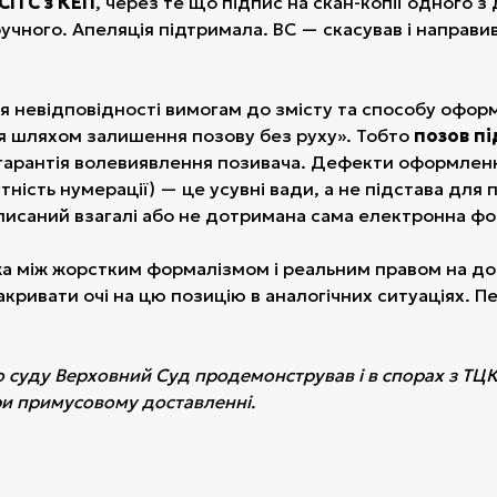
СІТС з КЕП
, через те що підпис на скан-копії одного з
чного. Апеляція підтримала. ВС — скасував і направив
я невідповідності вимогам до змісту та способу офо
ся шляхом залишення позову без руху». Тобто
позов п
гарантія волевиявлення позивача. Дефекти оформлен
тність нумерації) — це усувні вади, а не підстава для
исаний взагалі або не дотримана сама електронна фо
жа між жорстким формалізмом і реальним правом на до
закривати очі на цю позицію в аналогічних ситуаціях. 
о суду Верховний Суд продемонстрував і в спорах з ТЦК
и примусовому доставленні.