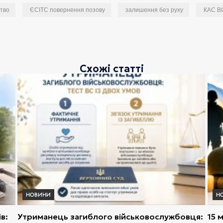
тво
ЄСІТС повернення позову
залишення без руху
КАС В
Схожі статті
НОВИНИ
Н
в:
Утриманець загиблого військовослужбовця:
15 