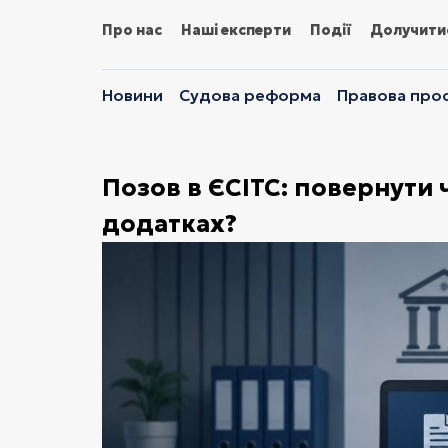
Про нас
Наші експерти
Події
Долучити
Новини
Судова реформа
Правова прос
Позов в ЄСІТС: повернути 
додатках?