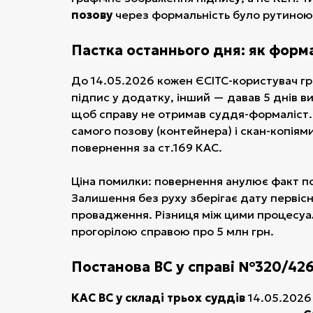
позову
через формальність було рутиною 
Пастка останнього дня: як форм
До 14.05.2026 кожен ЄСІТС-користувач гр
підпис у додатку, інший — давав 5 днів в
щоб справу не отримав суддя-формаліст. 
самого позову (контейнера) і скан-копіям
повернення за ст.169 КАС.
Ціна помилки: повернення анулює факт по
Залишення без руху зберігає дату первісн
провадження. Різниця між цими процесуа
прогорілою справою про 5 млн грн.
Постанова ВС у справі №320/426
КАС ВС у складі трьох суддів
14.05.2026 