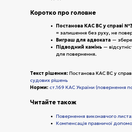
Коротко про головне
Постанова КАС ВС у справі №
= залишення без руху, не пове
Виграш для адвоката
— збереж
Підводний камінь
— відсутніс
для повернення.
Текст рішення:
Постанова КАС ВС у спра
судових рішень
Норми:
ст.169 КАС України (повернення п
Читайте також
Повернення виконавчого листа
Компенсація правничої допомо