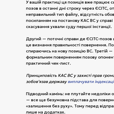
У вашій практиці ця позиція вже працює с
позов в останні дні строку через ЄСІТС,
неправильний тип файлу, відсутність обов
посиланням на постанову КАС ВС у справі
скасування ухвали суду першої інстанції.
Другий — поточні справи де ЄСІТС-позов 
це визнання правильності повернення. По
спираючись на нову позицію ВС. Третій —
формальним поверненням позову опонента
практичний чек-лист.
Принциповість КАС ВС у захисті прав грома
зобов’язав державу
виплачувати індексац
Підводний камінь: не плутайте недоліки 
— все ще безумовна підстава для поверн
«залишення без руху». Тому перед відпра
лише на додатках.