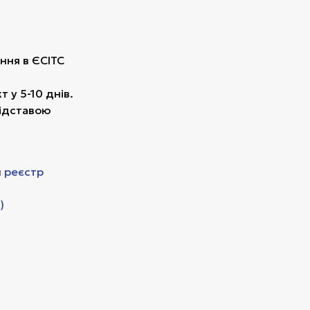
ння в ЄСІТС
 у 5-10 днів.
підставою
 реєстр
)