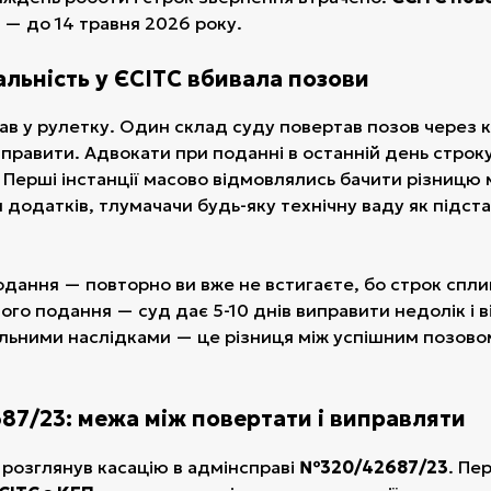
— до 14 травня 2026 року.
альність у ЄСІТС вбивала позови
ав у рулетку. Один склад суду повертав позов через 
иправити. Адвокати при поданні в останній день стро
Перші інстанції масово відмовлялись бачити різницю 
и додатків, тлумачачи будь-яку технічну ваду як підст
дання — повторно ви вже не встигаєте, бо строк спли
ого подання — суд дає 5-10 днів виправити недолік і 
льними наслідками — це різниця між успішним позовом
87/23: межа між повертати і виправляти
розглянув касацію в адмінсправі
№320/42687/23
. Пе