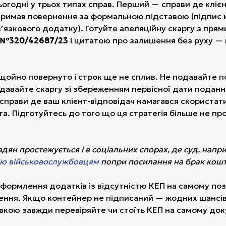
ьогодні у трьох типах справ. Перший — справи де кліє
 отримав повернення за формальною підставою (підпис 
’язкового додатку). Готуйте апеляційну скаргу з пря
№320/42687/23
і цитатою про залишення без руху —
щойно повернуто і строк ще не сплив. Не подавайте 
давайте скаргу зі збереженням первісної дати поданн
 справи де ваш клієнт-відповідач намагався скористат
. Підготуйтесь до того що ця стратегія більше не пр
дян простежується і в соціальних спорах, де суд, напр
ію військовослужбовцям
попри посилання на брак кошт
оформлення додатків із відсутністю КЕП на самому поз
ення. Якщо контейнер не підписаний — жодних шансів
вкою завжди перевіряйте чи стоїть КЕП на самому доку