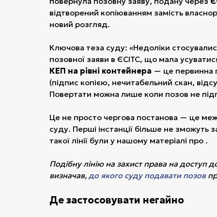
повернула позовну заяву, подану через
Є
відтворений копіюванням замість власнору
новий розгляд.
Ключова теза суду: «Недоліки стосувалис
позовної заяви в ЄСІТС, що мала усувати
КЕП на рівні контейнера
— це первинна 
(підпис копією, нечитабельний скан, відсу
Повертати можна лише коли позов не підп
Це не просто чергова постанова — це ме
суду. Перші інстанції більше не зможуть 
такої лінії були у нашому матеріалі про .
Подібну лінію на захист права на доступ д
визначав,
до якого суду подавати позов
пр
Де застосовувати негайно