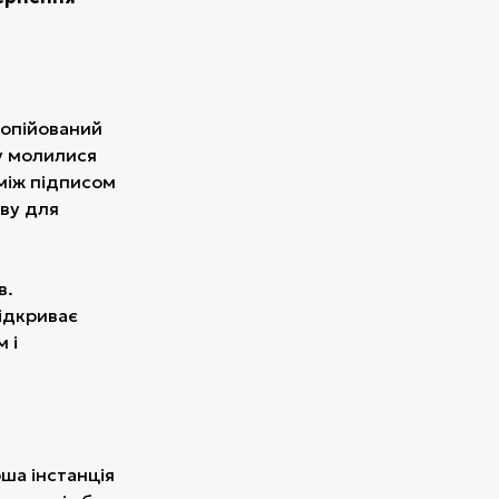
копійований
ку молилися
між підписом
аву для
в.
відкриває
 і
рша інстанція