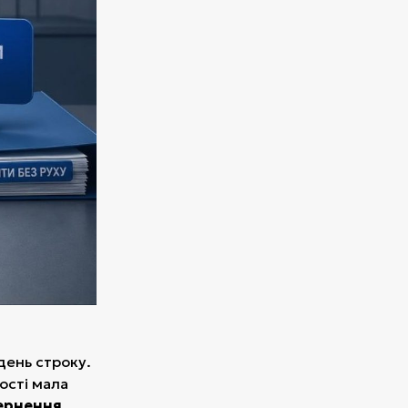
день строку.
ості мала
ернення