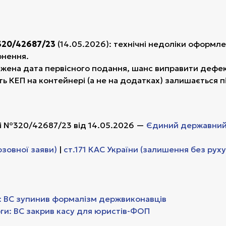
320/42687/23
(14.05.2026): технічні недоліки оформле
рнення.
ена дата первісного подання, шанс виправити дефект
ть КЕП на контейнері (а не на додатках) залишається 
ві №320/42687/23 від 14.05.2026 —
Єдиний державний
озовної заяви)
|
ст.171 КАС України (залишення без руху
: ВС зупинив формалізм держвиконавців
ги: ВС закрив касу для юристів-ФОП