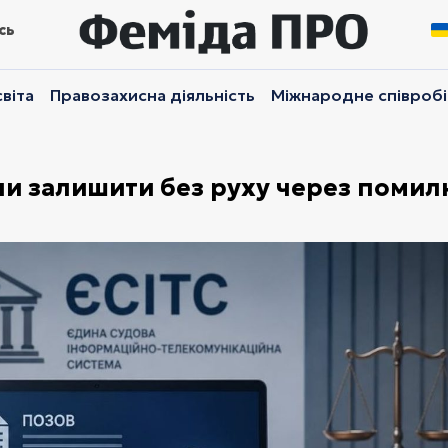
сь
віта
Правозахисна діяльність
Міжнародне співроб
чи залишити без руху через помил