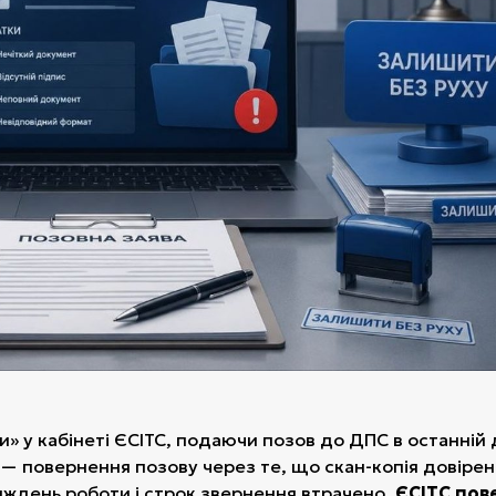
и» у кабінеті ЄСІТС, подаючи позов до ДПС в останній 
 — повернення позову через те, що скан-копія довірен
Тиждень роботи і строк звернення втрачено.
ЄСІТС пов