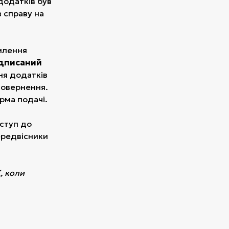
 додатків був
 справу на
рмлення
ідписаний
ня додатків
 повернення.
рма подачі.
ступ до
Передвісники
, коли