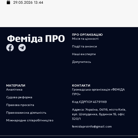
29.05.2026 13:44
ПРО ОРГАНІЗАЦІЮ
Місія та цінності
Події та анонси
Наші експерти
Долучитись
МАТЕРІАЛИ
КОНТАКТИ
Аналітика
Громадська організація «ФЕМІДА
ПРО»
Судова реформа
Код ЄДРПОУ 45791169
Правова просвіта
Адреса: Україна, 04116, місто Київ,
Правозахисна діяльність
вул. Шолуденка, будинок 1Б, офіс
320/1
Міжнародне співробітництво
femidaproinfo@gmail.com