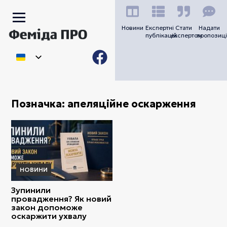
Новини
Експертні
Стати
Надати
публікацій
експертом
пропозиці
Позначка:
апеляційне оскарження
НОВИНИ
Зупинили
провадження? Як новий
закон допоможе
оскаржити ухвалу