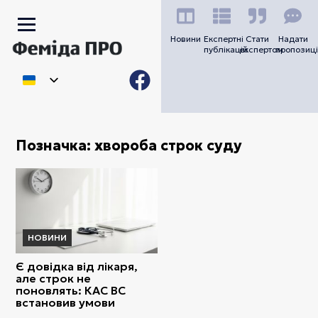
Новини
Експертні
Стати
Надати
публікацій
експертом
пропозиці
Позначка:
хвороба строк суду
НОВИНИ
Є довідка від лікаря,
але строк не
поновлять: КАС ВС
встановив умови