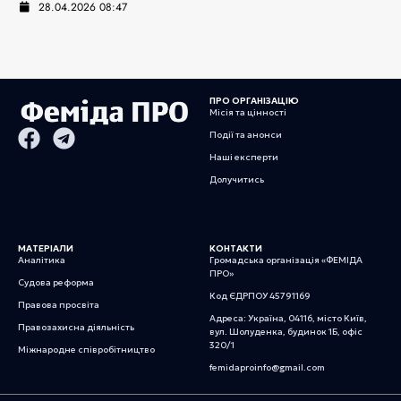
28.04.2026 08:47
ПРО ОРГАНІЗАЦІЮ
Місія та цінності
Події та анонси
Наші експерти
Долучитись
МАТЕРІАЛИ
КОНТАКТИ
Аналітика
Громадська організація «ФЕМІДА
ПРО»
Судова реформа
Код ЄДРПОУ 45791169
Правова просвіта
Адреса: Україна, 04116, місто Київ,
Правозахисна діяльність
вул. Шолуденка, будинок 1Б, офіс
320/1
Міжнародне співробітництво
femidaproinfo@gmail.com