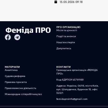
15.05.2026 09:18
ПРО ОРГАНІЗАЦІЮ
Місія та цінності
Події та анонси
Наші експерти
Долучитись
МАТЕРІАЛИ
КОНТАКТИ
Аналітика
Громадська організація «ФЕМІДА
ПРО»
Судова реформа
Код ЄДРПОУ 45791169
Правова просвіта
Адреса: Україна, 04116, місто Київ,
Правозахисна діяльність
вул. Шолуденка, будинок 1Б, офіс
320/1
Міжнародне співробітництво
femidaproinfo@gmail.com