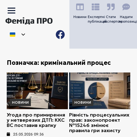
Новини
Експертні
Стати
Надати
публікацій
експертом
пропозиці
Позначка:
кримінальний процес
НОВИНИ
НОВИНИ
Угода про примирення
Рівність процесуальних
у нетверезих ДТП: ККС
прав: законопроект
ВС поставив крапку
№15246 змінює
правила гри захисту
25.05.2026 09:36