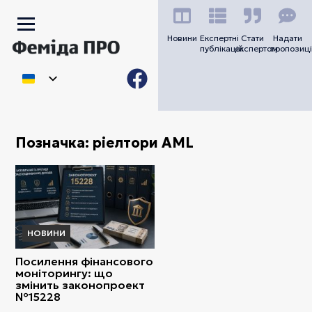
Новини
Експертні
Стати
Надати
публікацій
експертом
пропозиці
Позначка:
ріелтори AML
НОВИНИ
Посилення фінансового
моніторингу: що
змінить законопроект
№15228