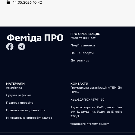
14.05.2026 10:42
ПРО ОРГАНІЗАЦІЮ
Місія та цінності
Події та анонси
Наші експерти
Долучитись
МАТЕРІАЛИ
КОНТАКТИ
Аналітика
Громадська організація «ФЕМІДА
ПРО»
Судова реформа
Код ЄДРПОУ 45791169
Правова просвіта
Адреса: Україна, 04116, місто Київ,
Правозахисна діяльність
вул. Шолуденка, будинок 1Б, офіс
320/1
Міжнародне співробітництво
femidaproinfo@gmail.com