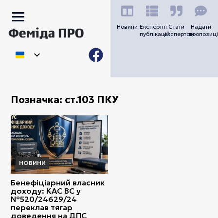
Новини
Експертні
Стати
Надати
публікацій
експертом
пропозиці
Позначка:
ст.103 ПКУ
НОВИНИ
Бенефіціарний власник
доходу: КАС ВС у
№520/24629/24
переклав тягар
доведення на ДПС