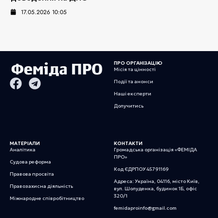
17.05.2026 10:05
ПРО ОРГАНІЗАЦІЮ
Місія та цінності
Події та анонси
Наші експерти
Долучитись
МАТЕРІАЛИ
КОНТАКТИ
Аналітика
Громадська організація «ФЕМІДА
ПРО»
Судова реформа
Код ЄДРПОУ 45791169
Правова просвіта
Адреса: Україна, 04116, місто Київ,
Правозахисна діяльність
вул. Шолуденка, будинок 1Б, офіс
320/1
Міжнародне співробітництво
femidaproinfo@gmail.com