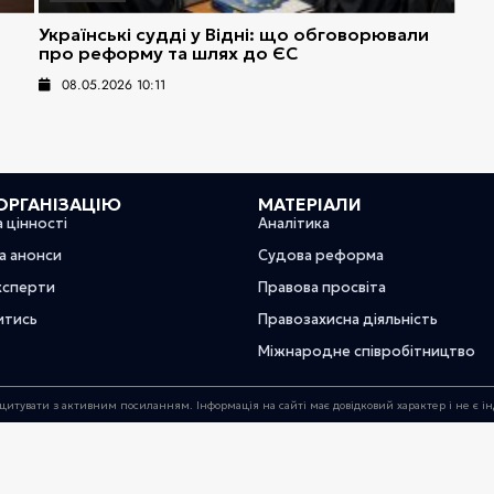
Українські судді у Відні: що обговорювали
про реформу та шлях до ЄС
08.05.2026 10:11
ОРГАНІЗАЦІЮ
МАТЕРІАЛИ
а цінності
Аналітика
та анонси
Судова реформа
ксперти
Правова просвіта
итись
Правозахисна діяльність
Міжнародне співробітництво
цитувати з активним посиланням. Інформація на сайті має довідковий характер і не є 