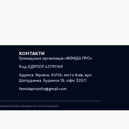
КОНТАКТИ
Громадська організація «ФЕМІДА ПРО»
Код ЄДРПОУ 45791169
Адреса: Україна, 04116, місто Київ, вул.
Шолуденка, будинок 1Б, офіс 320/1
femidaproinfo@gmail.com
індивідуальною юридичною консультацією.