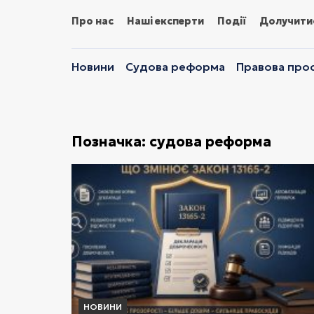
Про нас
Наші експерти
Події
Долучити
Новини
Судова реформа
Правова прос
Позначка:
судова реформа
НОВИНИ