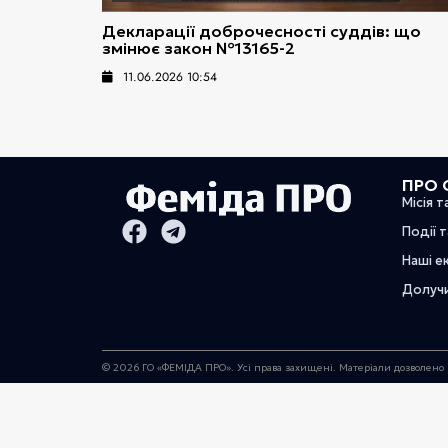
Декларації доброчесності суддів: що
змінює закон №13165-2
11.06.2026 10:54
ПРО 
Місія т
Події 
Наші е
Долуч
© 2026 ГО «ФЕМІДА ПРО». Усі права захищені. Матеріали дозволено 