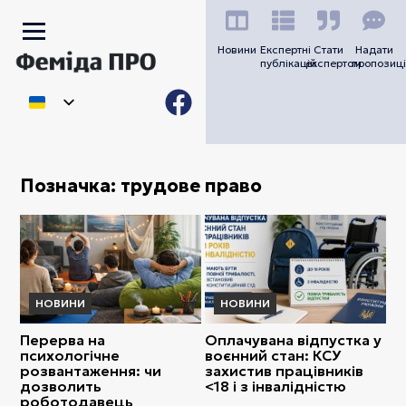
Новини
Експертні
Стати
Надати
публікацій
експертом
пропозиці
Позначка:
трудове право
НОВИНИ
НОВИНИ
Перерва на
Оплачувана відпустка у
психологічне
воєнний стан: КСУ
розвантаження: чи
захистив працівників
дозволить
<18 і з інвалідністю
роботодавець