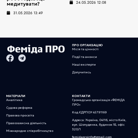
24.05.2026 12:08
медитувати?
31.05.2026 13:49
ПРО ОРГАНІЗАЦІЮ
Місія та цінності
Події та анонси
Наші експерти
Долучитись
МАТЕРІАЛИ
КОНТАКТИ
Аналітика
Громадська організація «ФЕМІДА
ПРО»
Судова реформа
Код ЄДРПОУ 45791169
Правова просвіта
Адреса: Україна, 04116, місто Київ,
Правозахисна діяльність
вул. Шолуденка, будинок 1Б, офіс
320/1
Міжнародне співробітництво
femidaproinfo@gmail.com