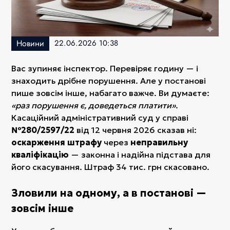
Новини
22.06.2026 10:38
Вас зупиняє інспектор. Перевіряє годину — і
знаходить дрібне порушення. Але у постанові
пише зовсім інше, набагато важче. Ви думаєте:
«раз порушення є, доведеться платити»
.
Касаційний адміністративний суд у справі
№280/2597/22
від 12 червня 2026 сказав ні:
оскарження штрафу
через
неправильну
кваліфікацію
— законна і надійна підстава для
його скасування. Штраф 34 тис. грн скасовано.
Зловили на одному, а в постанові —
зовсім інше