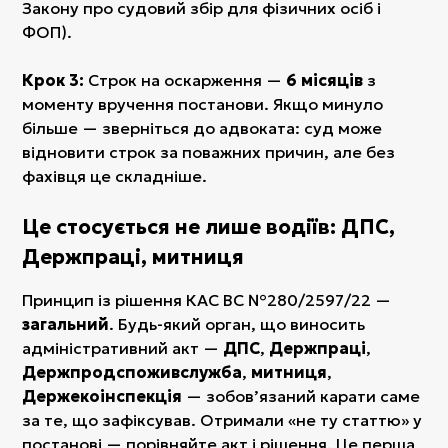
Закону про судовий збір для фізичних осіб і
ФОП).
Крок 3:
Строк на оскарження —
6 місяців
з
моменту вручення постанови. Якщо минуло
більше — зверніться до адвоката: суд може
відновити строк за поважних причин, але без
фахівця це складніше.
Це стосується не лише водіїв: ДПС,
Держпраці, митниця
Принцип із рішення КАС ВС №280/2597/22 —
загальний
. Будь-який орган, що виносить
адміністративний акт —
ДПС
,
Держпраці
,
Держпродспоживслужба
,
митниця
,
Держекоінспекція
— зобов’язаний карати саме
за те, що зафіксував. Отримали «не ту статтю» у
постанові — порівняйте акт і рішення. Це перша