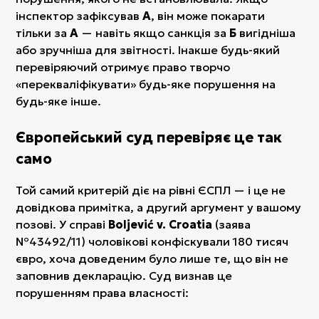
інспектор зафіксував
А
, він може покарати
тільки за
А
— навіть якщо санкція за
Б
вигідніша
або зручніша для звітності. Інакше будь-який
перевіряючий отримує право творчо
«перекваліфікувати» будь-яке порушення на
будь-яке інше.
Європейський суд перевіряє це так
само
Той самий критерій діє на рівні ЄСПЛ — і це не
довідкова примітка, а другий аргумент у вашому
позові. У справі
Boljević v. Croatia
(заява
№43492/11) чоловікові конфіскували 180 тисяч
євро, хоча доведеним було лише те, що він не
заповнив декларацію. Суд визнав це
порушенням права власності: