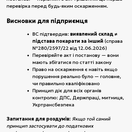
перевірка перед будь-яким оскарженням.
Висновки для підприємця
ВС підтвердив:
виявлений склад ≠
підстава покарати за інший
(справа
№280/2597/22 від 12.06.2026)
Перевіряйте акт і постанову — вони
мають збігатися по статті закону
Право на оскарження є навіть якщо
порушення реально було — головне,
чи правильно кваліфіковано
Принцип діє для всіх органів
контролю: ДПС, Держпраці, митниця,
Укртрансбезпека
Запитання для роздумів:
Якщо той самий
принцип застосувати до податкових