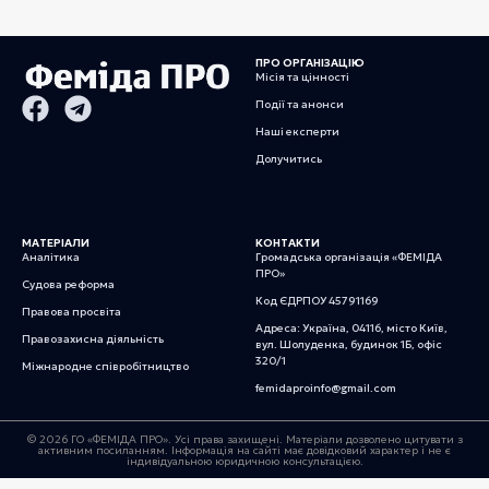
ПРО ОРГАНІЗАЦІЮ
Місія та цінності
Події та анонси
Наші експерти
Долучитись
МАТЕРІАЛИ
КОНТАКТИ
Аналітика
Громадська організація «ФЕМІДА
ПРО»
Судова реформа
Код ЄДРПОУ 45791169
Правова просвіта
Адреса: Україна, 04116, місто Київ,
Правозахисна діяльність
вул. Шолуденка, будинок 1Б, офіс
320/1
Міжнародне співробітництво
femidaproinfo@gmail.com
© 2026 ГО «ФЕМІДА ПРО». Усі права захищені. Матеріали дозволено цитувати з
активним посиланням. Інформація на сайті має довідковий характер і не є
індивідуальною юридичною консультацією.