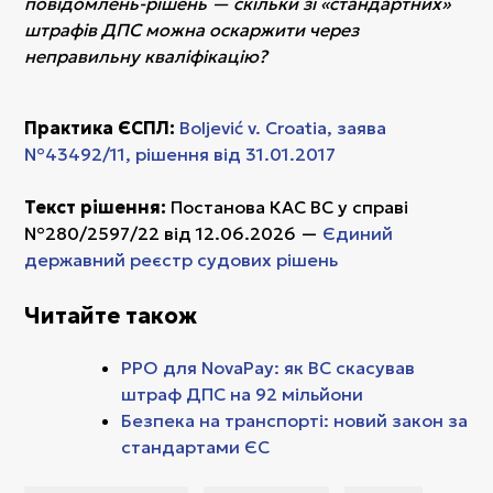
повідомлень-рішень — скільки зі «стандартних»
штрафів ДПС можна оскаржити через
неправильну кваліфікацію?
Практика ЄСПЛ:
Boljević v. Croatia, заява
№43492/11, рішення від 31.01.2017
Текст рішення:
Постанова КАС ВС у справі
№280/2597/22 від 12.06.2026 —
Єдиний
державний реєстр судових рішень
Читайте також
РРО для NovaPay: як ВС скасував
штраф ДПС на 92 мільйони
Безпека на транспорті: новий закон за
стандартами ЄС