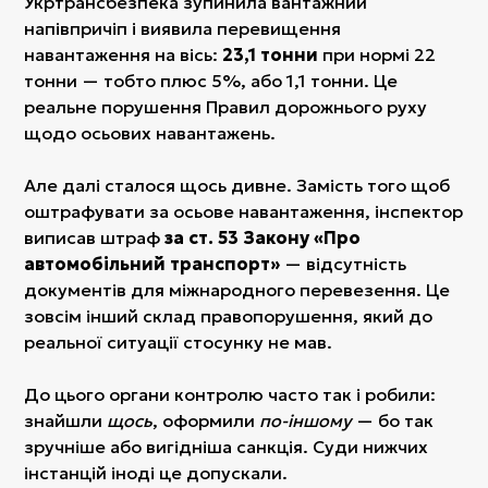
Укртрансбезпека зупинила вантажний
напівпричіп і виявила перевищення
навантаження на вісь:
23,1 тонни
при нормі 22
тонни — тобто плюс 5%, або 1,1 тонни. Це
реальне порушення Правил дорожнього руху
щодо осьових навантажень.
Але далі сталося щось дивне. Замість того щоб
оштрафувати за осьове навантаження, інспектор
виписав штраф
за ст. 53 Закону «Про
автомобільний транспорт»
— відсутність
документів для міжнародного перевезення. Це
зовсім інший склад правопорушення, який до
реальної ситуації стосунку не мав.
До цього органи контролю часто так і робили:
знайшли
щось
, оформили
по-іншому
— бо так
зручніше або вигідніша санкція. Суди нижчих
інстанцій іноді це допускали.