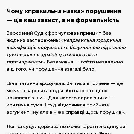
Чому «правильна назва» порушення
— це ваш захист, а не формальність
Верховний Суд сформулював принцип без
жодних застережень:
«неправильна юридична
кваліфікація порушення є безумовною підставою
для визнання адміністративного акта
протиправним»
. Безумовна — тобто незалежно
від того, чи порушення взагалі було.
Ціна питання зрозуміла: 34 тисячі гривень — це
місячна зарплата водія або вартість двох
комплектів шин. Для малого перевізника —
критична сума. І суд відмовився прийняти
аргумент «ну але він же справді щось порушив».
Логіка суду: держава не може карати людину за
порушення, якого не встановлювала. Якщо