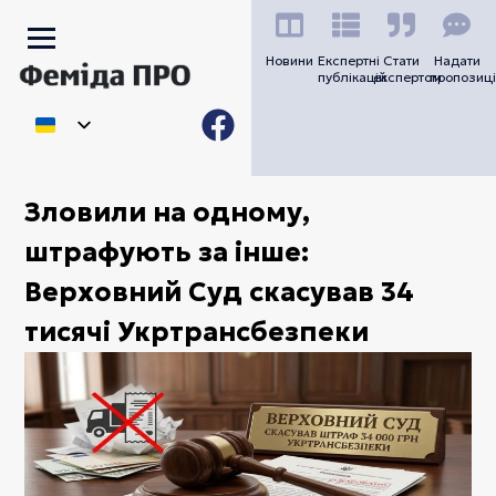
Новини
Експертні
Стати
Надати
публікацій
експертом
пропозиці
Зловили на одному,
штрафують за інше:
Верховний Суд скасував 34
тисячі Укртрансбезпеки