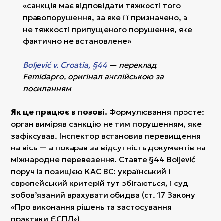
«санкція має відповідати тяжкості того
правопорушення, за яке її призначено, а
не тяжкості припущеного порушення, яке
фактично не встановлене»
Boljević v. Croatia, §44
— переклад
Femidapro, оригінал англійською за
посиланням
Як це працює в позові.
Формулювання просте:
орган виміряв санкцію не тим порушенням, яке
зафіксував. Інспектор встановив перевищення
на вісь — а покарав за відсутність документів на
міжнародне перевезення. Ставте §44 Boljević
поруч із позицією КАС ВС: український і
європейський критерій тут збігаються, і суд
зобов’язаний врахувати обидва (ст. 17 Закону
«Про виконання рішень та застосування
практики ЄСПЛ»).