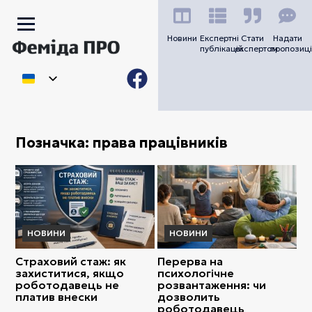
Новини
Експертні
Стати
Надати
публікацій
експертом
пропозиці
Позначка:
права працівників
НОВИНИ
НОВИНИ
Страховий стаж: як
Перерва на
захиститися, якщо
психологічне
роботодавець не
розвантаження: чи
платив внески
дозволить
роботодавець