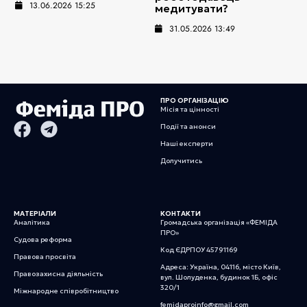
13.06.2026 15:25
медитувати?
31.05.2026 13:49
ПРО ОРГАНІЗАЦІЮ
Місія та цінності
Події та анонси
Наші експерти
Долучитись
МАТЕРІАЛИ
КОНТАКТИ
Аналітика
Громадська організація «ФЕМІДА
ПРО»
Судова реформа
Код ЄДРПОУ 45791169
Правова просвіта
Адреса: Україна, 04116, місто Київ,
Правозахисна діяльність
вул. Шолуденка, будинок 1Б, офіс
320/1
Міжнародне співробітництво
femidaproinfo@gmail.com