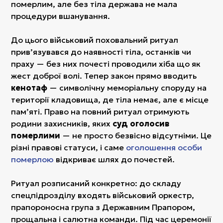
померлим, але без тіла держава не мала
процедури вшанування.
До цього військовий поховальний ритуал
прив’язувався до наявності тіла, останків чи
праху — без них почесті проводили хіба що як
жест доброї волі. Тепер закон прямо вводить
кенотаф
— символічну меморіальну споруду на
території кладовища, де тіла немає, але є місце
пам’яті. Право на повний ритуал отримують
родини захисників, яких
суд оголосив
померлими
— не просто безвісно відсутніми. Це
різні правові статуси, і саме
оголошення особи
померлою
відкриває шлях до почестей.
Ритуал розписаний конкретно: до складу
спецпідрозділу входять військовий оркестр,
прапороносна група з Державним Прапором,
прощальна і салютна команди. Під час церемонії