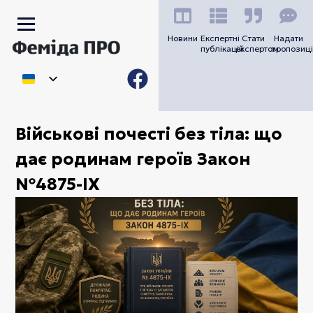
Новини
Експертні
Стати
Надати
публікацій
експертом
пропозиці
Військові почесті без тіла: що
дає родинам героїв Закон
№4875-IX