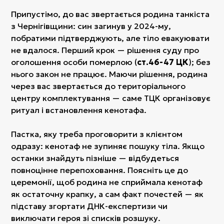
Припустімо, до вас звертається родина танкіста
з Чернігівщини: син загинув у 2024-му,
побратими підтверджують, але тіло евакуювати
не вдалося. Перший крок — рішення суду про
оголошення особи померлою (
ст.46-47 ЦК
); без
нього закон не працює. Маючи рішення, родина
через вас звертається до територіального
центру комплектування — саме ТЦК організовує
ритуал і встановлення кенотафа.
Пастка, яку треба проговорити з клієнтом
одразу: кенотаф не зупиняє пошуку тіла. Якщо
останки знайдуть пізніше — відбудеться
повноцінне перепоховання. Поясніть це до
церемонії, щоб родина не сприймала кенотаф
як остаточну крапку, а сам факт почестей — як
підставу згортати ДНК-експертизи чи
виключати героя зі списків розшуку.