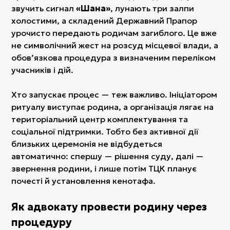
звучить сигнал
«Шана»
, лунають три залпи
холостими, а складений Державний Прапор
урочисто передають родичам загиблого. Це вже
не символічний жест на розсуд місцевої влади, а
обов’язкова процедура з визначеним переліком
учасників і дій.
Хто запускає процес — теж важливо. Ініціатором
ритуалу виступає родина, а організація лягає на
територіальний центр комплектування та
соціальної підтримки. Тобто без активної дії
близьких церемонія не відбудеться
автоматично: спершу — рішення суду, далі —
звернення родини, і лише потім ТЦК планує
почесті й установлення кенотафа.
Як адвокату провести родину через
процедуру