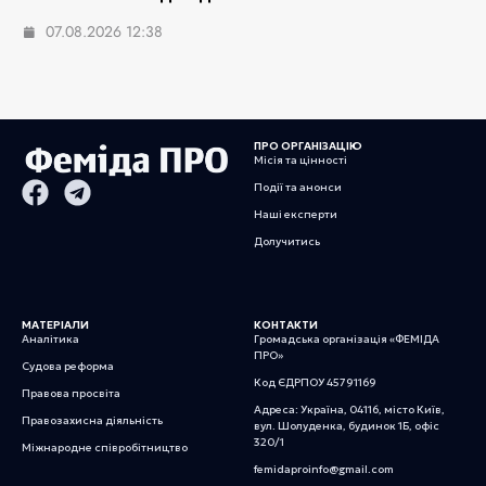
07.08.2026 12:38
ПРО ОРГАНІЗАЦІЮ
Місія та цінності
Події та анонси
Наші експерти
Долучитись
МАТЕРІАЛИ
КОНТАКТИ
Аналітика
Громадська організація «ФЕМІДА
ПРО»
Судова реформа
Код ЄДРПОУ 45791169
Правова просвіта
Адреса: Україна, 04116, місто Київ,
Правозахисна діяльність
вул. Шолуденка, будинок 1Б, офіс
320/1
Міжнародне співробітництво
femidaproinfo@gmail.com