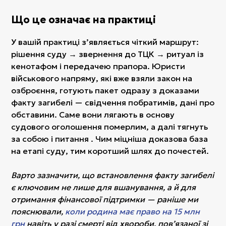
Що це означає на практиці
У вашій практиці з’являється чіткий маршрут:
рішення суду → звернення до ТЦК → ритуал із
кенотафом і передачею прапора. Юристи
військового напряму, які вже взяли закон на
озброєння, готують пакет одразу з доказами
факту загибелі — свідчення побратимів, дані про
обставини. Саме вони лягають в основу
судового оголошення померлим, а далі тягнуть
за собою і питання . Чим міцніша доказова база
на етапі суду, тим коротший шлях до почестей.
Варто зазначити, що встановлення факту загибелі
є ключовим не лише для вшанування, а й для
отримання фінансової підтримки — раніше ми
пояснювали,
коли родина має право на 15 млн
грн
навіть у разі смерті від хвороби, пов’язаної зі