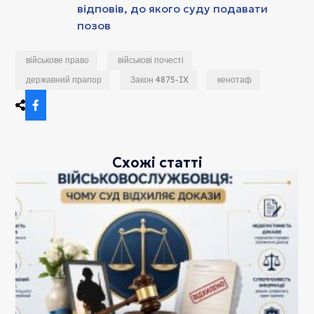
відповів, до якого суду подавати
позов
військове право
військові почесті
державний прапор
Закон 4875-IX
кенотаф
Схожі статті