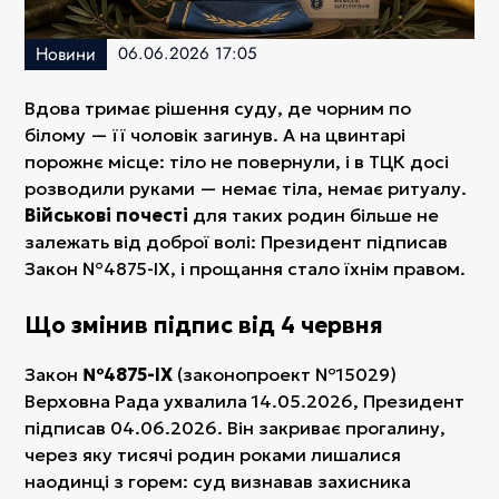
Новини
06.06.2026 17:05
Вдова тримає рішення суду, де чорним по
білому — її чоловік загинув. А на цвинтарі
порожнє місце: тіло не повернули, і в ТЦК досі
розводили руками — немає тіла, немає ритуалу.
Військові почесті
для таких родин більше не
залежать від доброї волі: Президент підписав
Закон №4875-IX, і прощання стало їхнім правом.
Що змінив підпис від 4 червня
Закон
№4875-IX
(законопроект №15029)
Верховна Рада ухвалила 14.05.2026, Президент
підписав 04.06.2026. Він закриває прогалину,
через яку тисячі родин роками лишалися
наодинці з горем: суд визнавав захисника