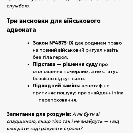
службою.
Три висновки для військового
адвоката
Закон №4875-IX
дає родинам право
на повний військовий ритуал навіть
без тіла героя.
Підстава — рішення суду
про
оголошення померлим, а не статус
безвісно відсутнього.
Підводний камінь:
кенотаф не
припиняє пошуку; при знайденні тіла
— перепоховання.
Запитання для роздумів:
А як бути зі
спадщиною, якщо тіло так і не знайдуть — і від
якої дати тоді рахувати строки?